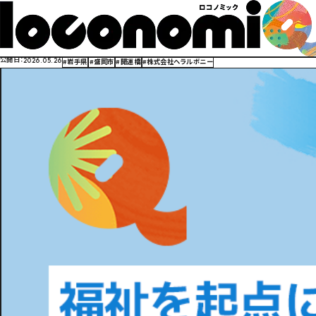
福祉を起点にビジネスの壁を越える
異彩の起業家が岩手から描く新たな勝ち筋
公開日：
2026.05.26
#岩手県
#盛岡市
#開運橋
#株式会社ヘラルボニー