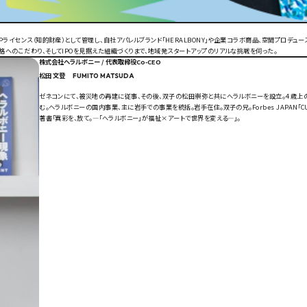
イセンス（知的財産）として管理し、自社アパレルブランド「HERALBONY」や企業コラボ商品、空間プロデュ
のこだわり、そしてIPOを見据えた組織づくりまで、地域発スタートアップのリアルな挑戦を伺った。
株式会社ヘラルボニー / 代表取締役Co-CEO
松田 文登
FUMITO MATSUDA
ゼネコンにて、被災地の再建に従事、その後、双子の松田崇弥と共にへラルボニーを設立。４歳上
む。ヘラルボニーの国内事業、主に岩手での事業を統括。岩手在住。双子の兄。Forbes JAPAN「CU
著書「異彩を、放て。―「ヘラルボニー」が福祉×アートで世界を変える―」。