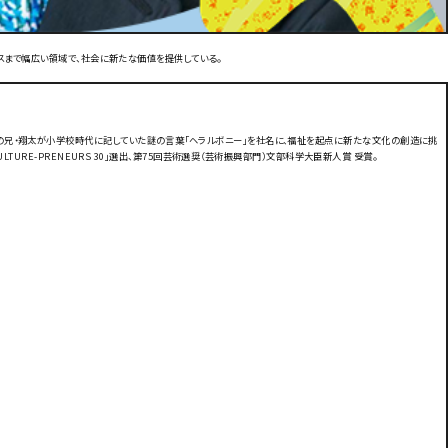
ースまで幅広い領域で、社会に新たな価値を提供している。
の兄・翔太が小学校時代に記していた謎の言葉「ヘラルボニー」を社名に、福祉を起点に新たな文化の創造に挑
LTURE-PRENEURS 30」選出、第75回芸術選奨（芸術振興部門）文部科学大臣新人賞 受賞。