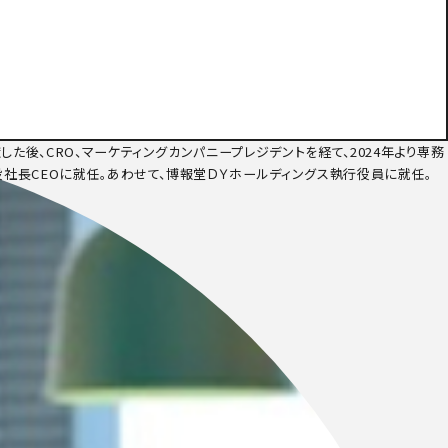
た後、CRO、マーケティングカンパニープレジデントを経て、2024年より専務
役社長CEOに就任。あわせて、博報堂ＤＹホールディングス執行役員に就任。