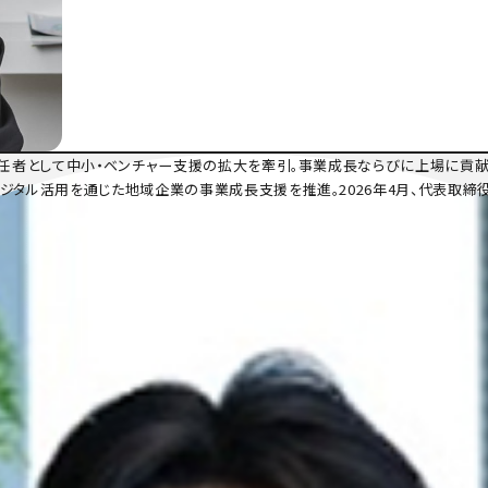
業責任者として中小・ベンチャー支援の拡大を牽引。事業成長ならびに上場に貢献し
デジタル活用を通じた地域企業の事業成長支援を推進。2026年4月、代表取締