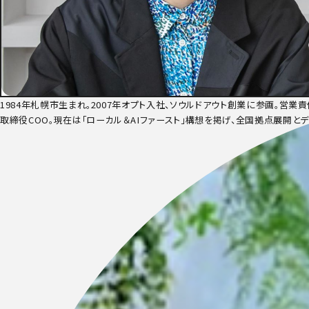
1984年札幌市生まれ。2007年オプト入社、ソウルドアウト創業に参画。営
取締役COO。現在は「ローカル＆AIファースト」構想を掲げ、全国拠点展開と