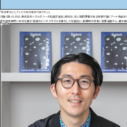
「兄を幸せにしていくための会社でありたい」
力強く語ったのは、株式会社ヘラルボニーの松田文登氏。同社は、主に知的障害のある作家が描くアート作品をIPラ
岩手県盛岡市に本社を置き、独自のビジネスモデルを確立した松田氏に、創業時の泥臭い営業活動から、適正価格へ
Profile