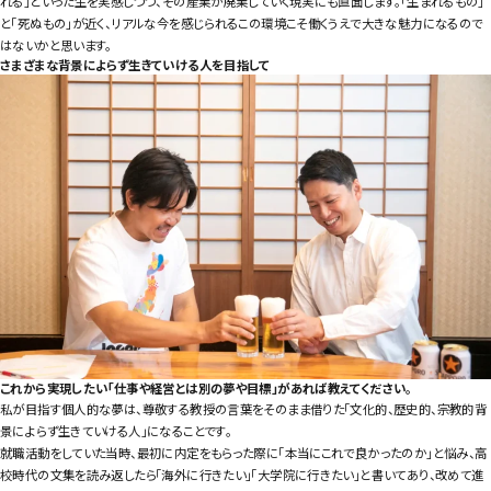
れる」といった生を実感しつつ、その産業が廃業していく現実にも直面します。「生まれるもの」
と「死ぬもの」が近く、リアルな今を感じられるこの環境こそ働くうえで大きな魅力になるので
はないかと思います。
さまざまな背景によらず生きていける人を目指して
これから実現したい「仕事や経営とは別の夢や目標」があれば教えてください。
私が目指す個人的な夢は、尊敬する教授の言葉をそのまま借りた「文化的、歴史的、宗教的背
景によらず生きていける人」になることです。
就職活動をしていた当時、最初に内定をもらった際に「本当にこれで良かったのか」と悩み、高
校時代の文集を読み返したら「海外に行きたい」「大学院に行きたい」と書いてあり、改めて進