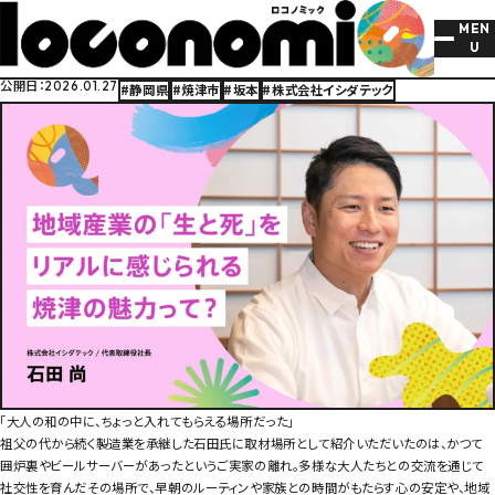
MEN
U
Xでシェアす
Face
リ
心の安定を支える非合理な時間と故郷の焼津で「循環する恩義」が育むリーダー像
公開日：
2026.01.27
#静岡県
#焼津市
#坂本
#株式会社イシダテック
「大人の和の中に、ちょっと入れてもらえる場所だった」
祖父の代から続く製造業を承継した石田氏に取材場所として紹介いただいたのは、かつて
囲炉裏やビールサーバーがあったというご実家の離れ。多様な大人たちとの交流を通じて
社交性を育んだその場所で、早朝のルーティンや家族との時間がもたらす心の安定や、地域