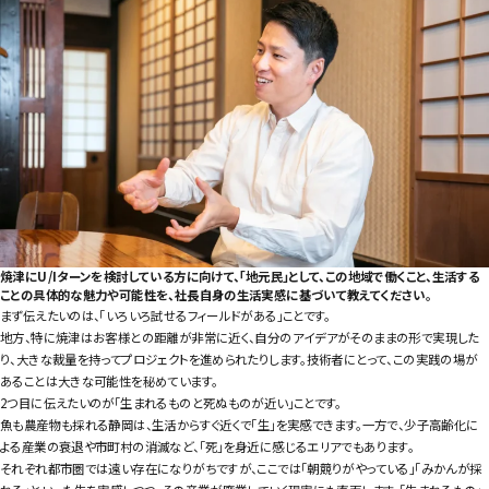
焼津にU/Iターンを検討している方に向けて、「地元民」として、この地域で働くこと、生活する
ことの具体的な魅力や可能性を、社長自身の生活実感に基づいて教えてください。
まず伝えたいのは、「いろいろ試せるフィールドがある」ことです。
地方、特に焼津はお客様との距離が非常に近く、自分のアイデアがそのままの形で実現した
り、大きな裁量を持ってプロジェクトを進められたりします。技術者にとって、この実践の場が
あることは大きな可能性を秘めています。
2つ目に伝えたいのが「生まれるものと死ぬものが近い」ことです。
魚も農産物も採れる静岡は、生活からすぐ近くで「生」を実感できます。一方で、少子高齢化に
よる産業の衰退や市町村の消滅など、「死」を身近に感じるエリアでもあります。
それぞれ都市圏では遠い存在になりがちですが、ここでは「朝競りがやっている」「みかんが採