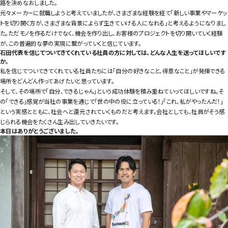
路を決めなおしました。
元々メーカーに就職しようと考えていましたが、さまざまな経験を経て「新しい事業やマーケッ
トを切り開く方が、さまざまな背景によらず生きていける人になれる」と考えるようになりまし
た。ただモノを作るだけでなく、機会を作り出し、お客様のプロジェクトを切り開いていく経験
が、この普遍的な夢の実現に繋がっていくと信じています。
石田代表を信じてついてきてくれている社員の方に対しては、どんな人生を送ってほしいです
か。
私を信じてついてきてくれている社員たちには「自分の好きなこと、得意なこと」が発揮できる
場所をどんどん作ってあげたいと思っています。
そして、その場所で「自分、できるじゃん」という成功体験を積み重ねていってほしいですね。そ
の「できる」感覚が当社の事業を通じて「世の中の役に立っている！」「これ、私がやったんだ！」
という実感とともに、社会へと還元されていくものだと考えます。会社としても、社員がそう感
じられる機会をたくさん生み出していきたいです。
本日はありがとうございました。