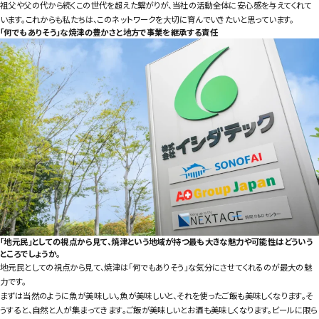
祖父や父の代から続くこの世代を超えた繋がりが、当社の活動全体に安心感を与えてくれて
います。これからも私たちは、このネットワークを大切に育んでいきたいと思っています。
「何でもありそう」な焼津の豊かさと地方で事業を継承する責任
「地元民」としての視点から見て、焼津という地域が持つ最も大きな魅力や可能性はどういう
ところでしょうか。
地元民としての視点から見て、焼津は「何でもありそう」な気分にさせてくれるのが最大の魅
力です。
まずは当然のように魚が美味しい。魚が美味しいと、それを使ったご飯も美味しくなります。そ
うすると、自然と人が集まってきます。ご飯が美味しいとお酒も美味しくなります。ビールに限ら