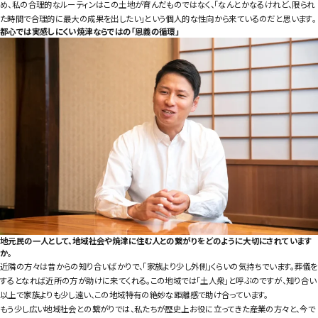
め、私の合理的なルーティンはこの土地が育んだものではなく、「なんとかなるけれど、限られ
た時間で合理的に最大の成果を出したい」という個人的な性向から来ているのだと思います。
都心では実感しにくい焼津ならではの「恩義の循環」
地元民の一人として、地域社会や焼津に住む人との繋がりをどのように大切にされています
か。
近隣の方々は昔からの知り合いばかりで、「家族より少し外側」くらいの気持ちでいます。葬儀を
するとなれば近所の方が助けに来てくれる。この地域では「土人衆」と呼ぶのですが、知り合い
以上で家族よりも少し遠い、この地域特有の絶妙な距離感で助け合っています。
もう少し広い地域社会との繋がりでは、私たちが歴史上お役に立ってきた産業の方々と、今で