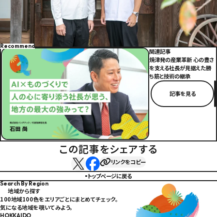
Recommend
関連記事
焼津発の産業革新 心の豊さ
を支える社長が見据えた勝
ち筋と技術の継承
記事を見る
この記事をシェアする
リンクをコピー
Xでシェアする
Facebookでシェアする
トップページに戻る
Search By Region
地域から探す
100地域100色をエリアごとにまとめてチェック。
気になる地域を覗いてみよう。
HOKKAIDO