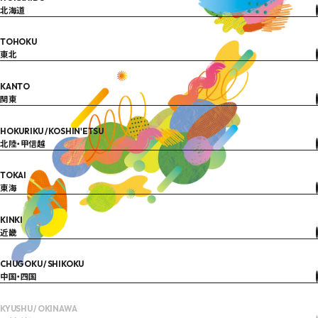
北海道
TOHOKU
東北
KANTO
関東
HOKURIKU / KOSHIN'ETSU
北陸・甲信越
TOKAI
東海
KINKI
近畿
CHUGOKU / SHIKOKU
中国・四国
KYUSHU / OKINAWA