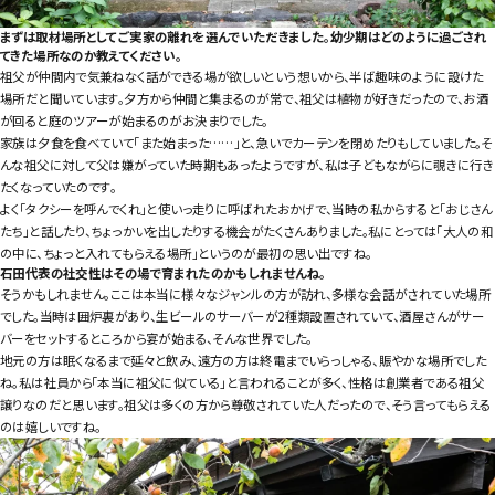
まずは取材場所としてご実家の離れを選んでいただきました。幼少期はどのように過ごされ
てきた場所なのか教えてください。
祖父が仲間内で気兼ねなく話ができる場が欲しいという想いから、半ば趣味のように設けた
場所だと聞いています。夕方から仲間と集まるのが常で、祖父は植物が好きだったので、お酒
が回ると庭のツアーが始まるのがお決まりでした。
家族は夕食を食べていて「また始まった……」と、急いでカーテンを閉めたりもしていました。そ
んな祖父に対して父は嫌がっていた時期もあったようですが、私は子どもながらに覗きに行き
たくなっていたのです。
よく「タクシーを呼んでくれ」と使いっ走りに呼ばれたおかげで、当時の私からすると「おじさん
たち」と話したり、ちょっかいを出したりする機会がたくさんありました。私にとっては「大人の和
の中に、ちょっと入れてもらえる場所」というのが最初の思い出ですね。
石田代表の社交性はその場で育まれたのかもしれませんね。
そうかもしれません。ここは本当に様々なジャンルの方が訪れ、多様な会話がされていた場所
でした。当時は囲炉裏があり、生ビールのサーバーが2種類設置されていて、酒屋さんがサー
バーをセットするところから宴が始まる、そんな世界でした。
地元の方は眠くなるまで延々と飲み、遠方の方は終電までいらっしゃる、賑やかな場所でした
ね。私は社員から「本当に祖父に似ている」と言われることが多く、性格は創業者である祖父
譲りなのだと思います。祖父は多くの方から尊敬されていた人だったので、そう言ってもらえる
のは嬉しいですね。