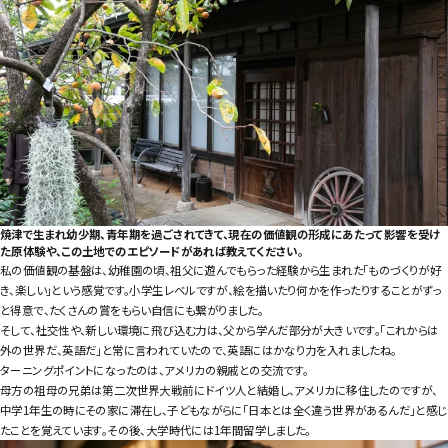
焼津で生まれ幼少期、青年期を過ごされてきて、現在の価値観の形成にあたって影響を受け
た原体験や、この土地でのエピソードがあれば教えてください。
私の価値観の基盤は、幼稚園の頃、祖父に遊んでもらった経験から生まれた「ものづくりが好
き、楽しい」という感覚です。小学生レベルですが、絵を描いたり何かを作ったりすることがずっ
と得意で、たくさんの賞をもらい自信にも繋がりました。
そして、社交性や、新しい環境に飛び込む力は、父から学んだ部分が大きいです。「これからは
外の世界だ、英語だ」と常に言われていたので、英語にはかなり力を入れましたね。
ターニングポイントになったのは、アメリカの親戚との交流です。
母方の祖母の兄弟は第二次世界大戦前にドイツ人と結婚し、アメリカに移住したのですが、
中学1年生の時にその家に滞在し、子どもながらに「日本とは全く違う世界があるんだ」と感じ
たことを覚えています。その後、大学時代には1年間留学しました。