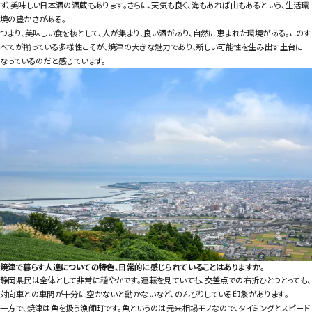
ず、美味しい日本酒の酒蔵もあります。さらに、天気も良く、海もあれば山もあるという、生活環
境の豊かさがある。
つまり、美味しい食を核として、人が集まり、良い酒があり、自然に恵まれた環境がある。このす
べてが揃っている多様性こそが、焼津の大きな魅力であり、新しい可能性を生み出す土台に
なっているのだと感じています。
焼津で暮らす人達についての特色、日常的に感じられていることはありますか。
静岡県民は全体として非常に穏やかです。運転を見ていても、交差点での右折ひとつとっても、
対向車との車間が十分に空かないと動かないなど、のんびりしている印象があります。
一方で、焼津は魚を扱う漁師町です。魚というのは元来相場モノなので、タイミングとスピード