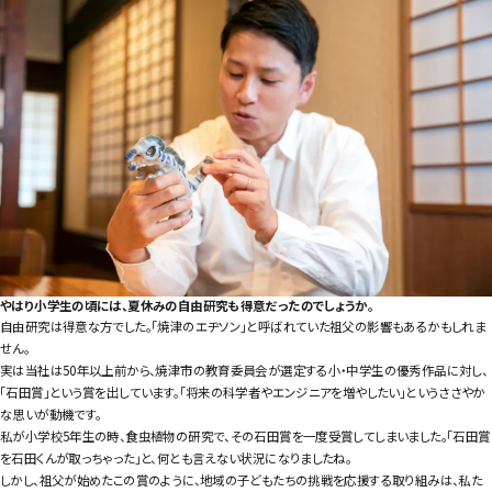
やはり小学生の頃には、夏休みの自由研究も得意だったのでしょうか。
自由研究は得意な方でした。「焼津のエヂソン」と呼ばれていた祖父の影響もあるかもしれま
せん。
実は当社は50年以上前から、焼津市の教育委員会が選定する小・中学生の優秀作品に対し、
「石田賞」という賞を出しています。「将来の科学者やエンジニアを増やしたい」というささやか
な思いが動機です。
私が小学校5年生の時、食虫植物の研究で、その石田賞を一度受賞してしまいました。「石田賞
を石田くんが取っちゃった」と、何とも言えない状況になりましたね。
しかし、祖父が始めたこの賞のように、地域の子どもたちの挑戦を応援する取り組みは、私た