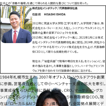
社会との「恩義の循環」を通じて得られる人間的な喜びについて話を伺った。
Profile
株式会社イシダテック / 代表取締役社長
石田 尚
HISASHI ISHIDA
2012年に筑波大学大学院（工学）を修了。大学院修了後は、株
式会社エル・ティー・エスに入社し、シニアコンサルタントとして
複数の企業の変革プロジェクトを支援。
2015年に株式会社イシダテックへ転じ、2021年1月には株式
会社イシダテックの代表取締役社長に就任。2024年、同社から
カーブアウトする形でソノファイ株式会社を立ち上げ、代表取締
役CEOとして新たな挑戦を続けている。
現在は、「“秘密兵器”で現場の明日を支える」をミッションに、従
来の強みを活かした事業を基盤としつつ、ハードウェアとソフト
ウェアを掛け合わせた付加価値の創出に注力する。
1984年札幌市生まれ。2007年オプト入社、ソウルドアウト創業
に参画。営業責任者として中小・ベンチャー支援の拡大を牽引。
事業成長ならびに上場に貢献した後、CRO、マーケティングカ
ンパニープレジデントを経て、2024年より専務取締役COO。現
在は「ローカル＆AIファースト」構想を掲げ、全国拠点展開とデ