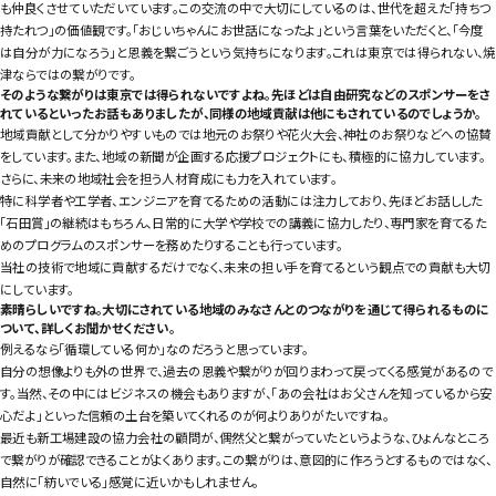
も仲良くさせていただいています。この交流の中で大切にしているのは、世代を超えた「持ちつ
持たれつ」の価値観です。「おじいちゃんにお世話になったよ」という言葉をいただくと、「今度
は自分が力になろう」と恩義を繋ごうという気持ちになります。これは東京では得られない、焼
津ならではの繋がりです。
そのような繋がりは東京では得られないですよね。先ほどは自由研究などのスポンサーをさ
れているといったお話もありましたが、同様の地域貢献は他にもされているのでしょうか。
地域貢献として分かりやすいものでは地元のお祭りや花火大会、神社のお祭りなどへの協賛
をしています。また、地域の新聞が企画する応援プロジェクトにも、積極的に協力しています。
さらに、未来の地域社会を担う人材育成にも力を入れています。
特に科学者や工学者、エンジニアを育てるための活動には注力しており、先ほどお話しした
「石田賞」の継続はもちろん、日常的に大学や学校での講義に協力したり、専門家を育てるた
めのプログラムのスポンサーを務めたりすることも行っています。
当社の技術で地域に貢献するだけでなく、未来の担い手を育てるという観点での貢献も大切
にしています。
素晴らしいですね。大切にされている地域のみなさんとのつながりを通じて得られるものに
ついて、詳しくお聞かせください。
例えるなら「循環している何か」なのだろうと思っています。
自分の想像よりも外の世界で、過去の恩義や繋がりが回りまわって戻ってくる感覚があるので
す。当然、その中にはビジネスの機会もありますが、「あの会社はお父さんを知っているから安
心だよ」といった信頼の土台を築いてくれるのが何よりありがたいですね。
最近も新工場建設の協力会社の顧問が、偶然父と繋がっていたというような、ひょんなところ
で繋がりが確認できることがよくあります。この繋がりは、意図的に作ろうとするものではなく、
自然に「紡いでいる」感覚に近いかもしれません。