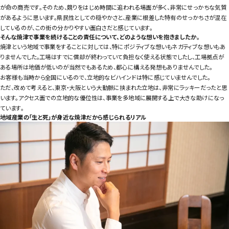
が命の商売です。そのため、競りをはじめ時間に追われる場面が多く、非常にせっかちな気質
があるように思います。県民性としての穏やかさと、産業に根差した特有のせっかちさが混在
しているのが、この街の分かりやすい面白さだと感じています。
そんな焼津で事業を続けることの責任について、どのような想いを抱きましたか。
焼津という地域で事業をすることに対しては、特にポジティブな想いもネガティブな想いもあ
りませんでした。工場はすでに償却が終わっていて負担なく使える状態でしたし、工場拠点が
ある場所は地価が低いのが当然でもあるため、都心に構える発想もありませんでした。
お客様も当時から全国にいるので、立地的なビハインドは特に感じていませんでした。
ただ、改めて考えると、東京・大阪という大動脈に挟まれた立地は、非常にラッキーだったと思
います。アクセス面での立地的な優位性は、事業を多地域に展開する上で大きな助けになっ
ています。
地域産業の「生と死」が身近な焼津だから感じられるリアル