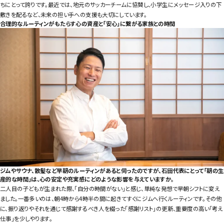
ちにとって誇りです。最近では、地元のサッカーチームに協賛し、小学生にメッセージ入りの下
敷きを配るなど、未来の担い手への支援も大切にしています。
合理的なルーティンがもたらす心の資産と「安心」に繋がる家族との時間
ジムやサウナ、散髪など早朝のルーティンがあると伺ったのですが、石田代表にとって「朝の生
産的な時間」は、心の安定や充実感にどのような影響を与えていますか。
二人目の子どもが生まれた際、「自分の時間がない」と感じ、単純な発想で早朝シフトに変え
ました。一番多いのは、朝4時から4時半の間に起きてすぐにジムへ行くルーティンです。その他
に、振り返りやそれを通じて感謝するべき人を綴った「感謝リスト」の更新、重要度の高い「考え
仕事」を少しやります。