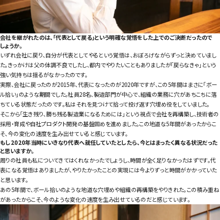
会社を継がれたのは、「代表として戻る」という明確な覚悟をした上でのご決断だったので
しょうか。
いずれ会社に戻り、自分が代表としてやるという覚悟は、おぼろげながらずっと決めていまし
た。きっかけは父の体調不良でしたし、都内でやりたいこともありましたが「戻らなきゃ」という
強い気持ちは揺るがなかったのです。
実際、会社に戻ったのが2015年、代表になったのが2020年ですが、この5年間はまさに「ボー
ル拾い」のような期間でした。社員28名、製造部門が中心で、組織の業務に穴があちこちに落
ちている状態だったのです。私はそれを見つけて拾って投げ返す穴埋め役をしていました。
そこから「生き残り、勝ち残る製造業になるためには」という視点で会社を再構築し、技術者の
採用・育成や自社プロダクト開発の基盤固めを進めました。この地道な5年間があったからこ
そ、今の変化の速度を生み出せていると感じています。
もし2020年当時にいきなり代表へ就任していたとしたら、今とはまったく異なる状況だった
と思いますか。
周りの社員も私についてきてはくれなかったでしょうし、時間が全く足りなかったはずです。代
表になる覚悟はありましたが、やりたかったことの実現には今よりずっと時間がかかっていた
と思います。
あの5年間で、ボール拾いのような地道な穴埋めや組織の再構築をやりきれた。この積み重ね
があったからこそ、今のような変化の速度を生み出せているのだと感じています。