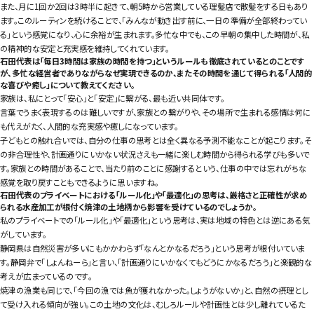
また、月に1回か2回は3時半に起きて、朝5時から営業している理髪店で散髪をする日もあり
ます。このルーティンを続けることで、「みんなが動き出す前に、一日の準備が全部終わってい
る」という感覚になり、心に余裕が生まれます。多忙な中でも、この早朝の集中した時間が、私
の精神的な安定と充実感を維持してくれています。
石田代表は「毎日3時間は家族の時間を持つ」というルールも徹底されているとのことです
が、多忙な経営者でありながらなぜ実現できるのか、またその時間を通じて得られる「人間的
な喜びや癒し」について教えてください。
家族は、私にとって「安心」と「安定」に繋がる、最も近い共同体です。
言葉でうまく表現するのは難しいですが、家族との繋がりや、その場所で生まれる感情は何に
も代えがたく、人間的な充実感や癒しになっています。
子どもとの触れ合いでは、自分の仕事の思考とは全く異なる予測不能なことが起こります。そ
の非合理性や、計画通りにいかない状況さえも一緒に楽しむ時間から得られる学びも多いで
す。家族との時間があることで、当たり前のことに感謝するという、仕事の中では忘れがちな
感覚を取り戻すこともできるように思いますね。
石田代表のプライベートにおける「ルール化」や「最適化」の思考は、厳格さと正確性が求め
られる水産加工が根付く焼津の土地柄から影響を受けているのでしょうか。
私のプライベートでの「ルール化」や「最適化」という思考は、実は地域の特色とは逆にある気
がしています。
静岡県は自然災害が多いにもかかわらず「なんとかなるだろう」という思考が根付いていま
す。静岡弁で「しょんねーら」と言い、「計画通りにいかなくてもどうにかなるだろう」と楽観的な
考えが広まっているのです。
焼津の漁業も同じで、「今回の漁では魚が獲れなかった。しょうがないか」と、自然の摂理とし
て受け入れる傾向が強い。この土地の文化は、むしろルールや計画性とは少し離れているた