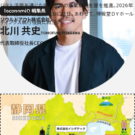
ジタル活用を通じた地域企業の事業成長支援を推進。2026年
loconomiQ 編集長
4月、代表取締役社長CEOに就任。あわせて、博報堂ＤＹホール
ソウルドアウト株式会社
ディングス執行役員に就任。
北川 共史
TOMOFUMI KITAGAWA
代表取締役社長CEO