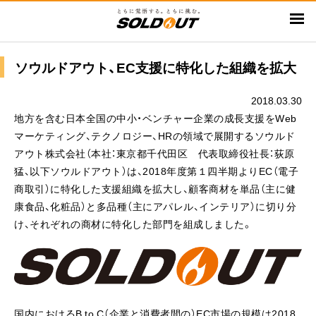
メ
イ
ン
コ
ソウルドアウト、EC支援に特化した組織を拡大
ン
テ
2018.03.30
ン
地方を含む日本全国の中小・ベンチャー企業の成長支援をWeb
ツ
マーケティング、テクノロジー、HRの領域で展開するソウルド
に
アウト株式会社（本社：東京都千代田区 代表取締役社長：荻原
移
猛、以下ソウルドアウト）は、2018年度第１四半期よりEC（電子
動
商取引）に特化した支援組織を拡大し、顧客商材を単品（主に健
康食品、化粧品）と多品種（主にアパレル、インテリア）に切り分
け、それぞれの商材に特化した部門を組成しました。
国内におけるB to C（企業と消費者間の）EC市場の規模は2018