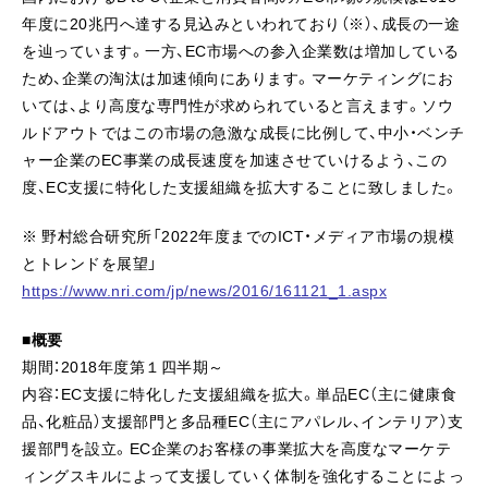
年度に20兆円へ達する見込みといわれており（※）、成長の一途
を辿っています。一方、EC市場への参入企業数は増加している
ため、企業の淘汰は加速傾向にあります。マーケティングにお
いては、より高度な専門性が求められていると言えます。ソウ
ルドアウトではこの市場の急激な成長に比例して、中小・ベンチ
ャー企業のEC事業の成長速度を加速させていけるよう、この
度、EC支援に特化した支援組織を拡大することに致しました。
※ 野村総合研究所「2022年度までのICT・メディア市場の規模
とトレンドを展望」
https://www.nri.com/jp/news/2016/161121_1.aspx
■概要
期間：2018年度第１四半期～
内容：EC支援に特化した支援組織を拡大。単品EC（主に健康食
品、化粧品）支援部門と多品種EC（主にアパレル、インテリア）支
援部門を設立。EC企業のお客様の事業拡大を高度なマーケテ
ィングスキルによって支援していく体制を強化することによっ