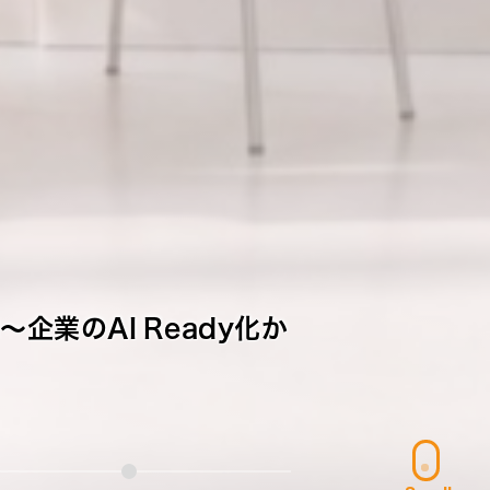
 Ready化か