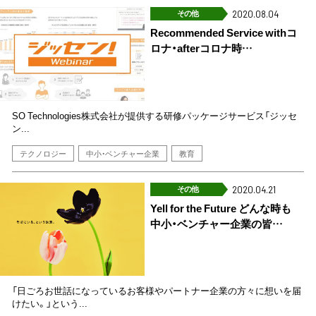
その他
2020.08.04
Recommended Service withコ
ロナ・afterコロナ時…
SO Technologies株式会社が提供する研修パッケージサービス「ジッセ
ン...
テクノロジー
中小・ベンチャー企業
教育
その他
2020.04.21
Yell for the Future どんな時も
中小・ベンチャー企業の皆…
「日ごろお世話になっているお客様やパートナー企業の方々に想いを届
けたい。」という...