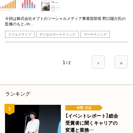
今回は株式会社オプトのソーシャルメディア事業部部長 野口陽介氏の
監修のもと、In...
クリエイティブ
デジタルマーケティング
マーケティング
ペ
1
/
2
次
最
ー
ペ
終
ー
ペ
ジ
ジ
ー
送
ジ
ランキング
り
仲間･文化
【イベントレポート】総会
受賞者に聞くキャリアの
変遷と業務…