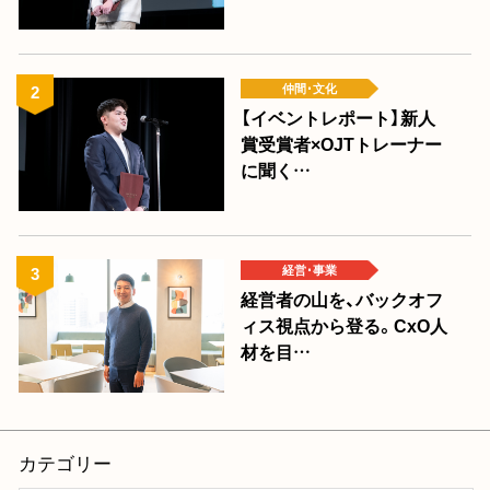
仲間･文化
【イベントレポート】新人
賞受賞者×OJTトレーナー
に聞く…
経営･事業
経営者の山を、バックオフ
ィス視点から登る。CxO人
材を目…
カテゴリー