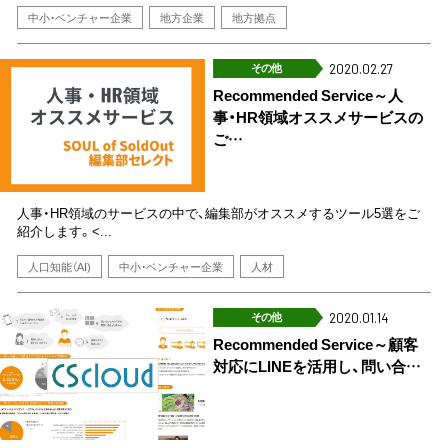
中小・ベンチャー企業
地方企業
地方拠点
その他
2020.02.27
Recommended Service～人
事・HR領域オススメサービスの
ご…
人事・HR領域のサービスの中で、編集部がオススメするツール5選をご
紹介します。<...
人口知能（AI)
中小・ベンチャー企業
人材
その他
2020.01.14
Recommended Service～顧客
対応にLINEを活用し、問い合…