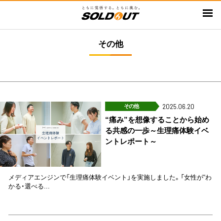
メ
イ
ン
その他
コ
ン
テ
ン
ツ
に
その他
2025.06.20
移
“痛み”を想像することから始め
る共感の一歩～生理痛体験イベ
動
ントレポート～
メディアエンジンで「生理痛体験イベント」を実施しました。「女性が“わ
かる・選べる...