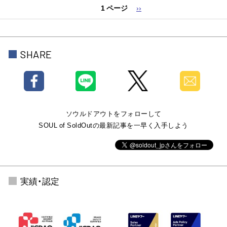
1 ページ
次
››
ペ
ペ
ー
ー
ジ
ジ
送
SHARE
り
ソウルドアウトをフォローして
SOUL of SoldOutの最新記事を一早く入手しよう
実績・認定