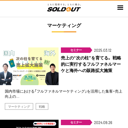
メ
イ
ン
マーケティング
コ
ン
テ
ン
セミナー
2025.03.12
ツ
売上の“次の柱”を育てる。 戦略
に
的に実行するフルファネルマー
移
ケと海外への販路拡大施策
動
国内市場における「フルファネルマーケティング」を活用した集客・売上
向上の...
マーケティング
戦略
セミナー
2024.09.26