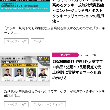
高めるクッキー規制対策実践編
～コンバージョンAPIとポスト
クッキーソリューションの活用
法～
「クッキー規制下でも効果的な広告展開を実現するための方法」「クッキ
ーレス...
マーケティング
データ
セミナー
2023.10.26
【10/26開催】社内/社外人材でプ
ロ集団！ 短期・中長期視点で売
上/利益に貢献するマーケ組織
の作り方
短期視点・中長期視点のそれぞれでマーケターが意識すべきポイントを
解説する...
マーケティング
デジタルマーケティング