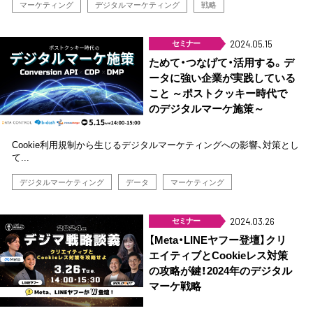
マーケティング
デジタルマーケティング
戦略
セミナー
2024.05.15
ためて・つなげて・活用する。デ
ータに強い企業が実践している
こと ～ポストクッキー時代で
のデジタルマーケ施策～
Cookie利用規制から生じるデジタルマーケティングへの影響、対策とし
て...
デジタルマーケティング
データ
マーケティング
セミナー
2024.03.26
【Meta・LINEヤフー登壇】クリ
エイティブとCookieレス対策
の攻略が鍵！2024年のデジタル
マーケ戦略