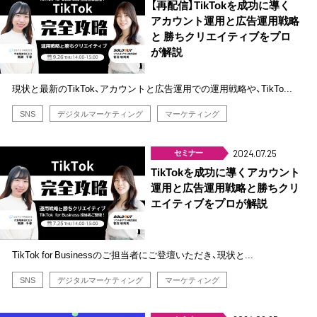
【再配信】TikTokを成功に導く
アカウント運用と広告運用戦略
と 勝ちクリエイティブをプロ
が解説
現状と最新のTikTok、アカウントと広告運用での運用戦略や、TikTo...
SNS
デジタルマーケティング
マーケティング
セミナー
2024.07.25
TikTokを成功に導くアカウント
運用と広告運用戦略と勝ちクリ
エイティブをプロが解説
TikTok for Businessのご担当者にご登壇いただき、現状と...
SNS
デジタルマーケティング
マーケティング