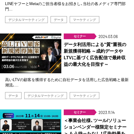
LINEヤフーとMetaのご担当者様をお招きし、当社の各メディア専門部
門...
デジタルマーケティング
データ
マーケティング
セミナー
2024.03.06
データ利活用による"質"重視の
新規獲得戦略 ～成約データや
LTVに基づく広告配信で最終収
益の最大化を目指す～
高いLTVの顧客を獲得するために自社データを活用した広告戦略と最新
潮流、...
データ
デジタルマーケティング
マーケティング
セミナー
2023.11.14
＜事業会社様、ツール/ソリュー
ションベンダー様限定セミナー
＞ もう待ったなし！広告効果を