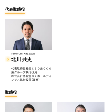
代表取締役
Tomofumi Kitagawa
北川 共史
代表取締役社長ＣＥＯ兼ＣＣＯ
兼グループ執行役員
株式会社博報堂ＤＹホールディ
ングス執行役員（兼務）
取締役