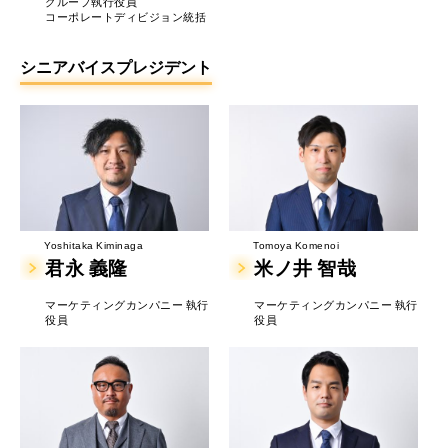
グループ執行役員
コーポレートディビジョン統括
シニアバイスプレジデント
Tomoya Komenoi
Yoshitaka Kiminaga
米ノ井 智哉
君永 義隆
マーケティングカンパニー 執行
マーケティングカンパニー 執行
役員
役員