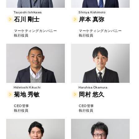
Tsuyoshi Ishikawa
Shinya Kishimoto
石川 剛士
岸本 真弥
マーケティングカンパニー
マーケティングカンパニー
執行役員
執行役員
Hidetoshi Kikuchi
Haruhisa Okamura
菊地 秀敏
岡村 悠久
CEO管掌
CEO管掌
執行役員
執行役員