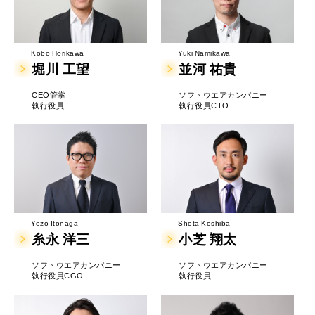
Yuki Namikawa
Kobo Horikawa
並河 祐貴
堀川 工望
ソフトウエアカンパニー
CEO管掌
執行役員CTO
執行役員
Yozo Itonaga
Shota Koshiba
糸永 洋三
小芝 翔太
ソフトウエアカンパニー
ソフトウエアカンパニー
執行役員CGO
執行役員