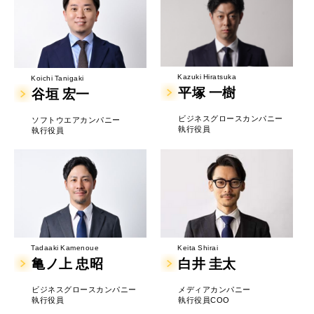
Kazuki Hiratsuka
Koichi Tanigaki
平塚 一樹
谷垣 宏一
ビジネスグロースカンパニー
ソフトウエアカンパニー
執行役員
執行役員
Tadaaki Kamenoue
Keita Shirai
亀ノ上 忠昭
白井 圭太
ビジネスグロースカンパニー
メディアカンパニー
執行役員
執行役員COO