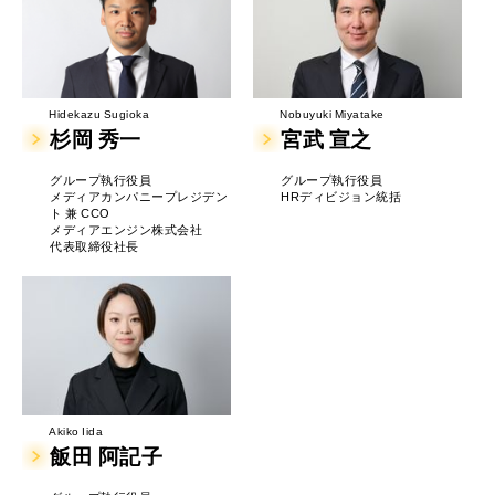
Hidekazu Sugioka
Nobuyuki Miyatake
杉岡 秀一
宮武 宣之
グループ執行役員
グループ執行役員
メディアカンパニープレジデン
HRディビジョン統括
ト 兼 CCO
メディアエンジン株式会社
代表取締役社長
Akiko Iida
飯田 阿記子