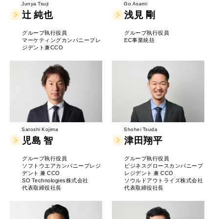
Junya Tsuji
Go Asami
辻 純也
浅見 剛
グループ執行役員
グループ執行役員
マーケティングカンパニープレ
EC事業統括
ジデント兼CCO
Satoshi Kojima
Shohei Tsuda
児島 智
津田翔平
グループ執行役員
グループ執行役員
ソフトウエアカンパニープレジ
ビジネスグロースカンパニープ
デント 兼 CCO
レジデント 兼 CCO
SO Technologies株式会社
ソウルドアウトライズ株式会社
代表取締役社長
代表取締役社長