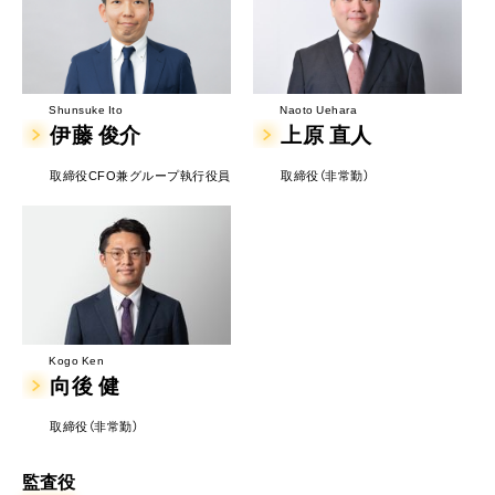
Naoto Uehara
Shunsuke Ito
上原 直人
伊藤 俊介
取締役（非常勤）
取締役CFO兼グループ執行役員
Kogo Ken
向後 健
取締役（非常勤）
監査役