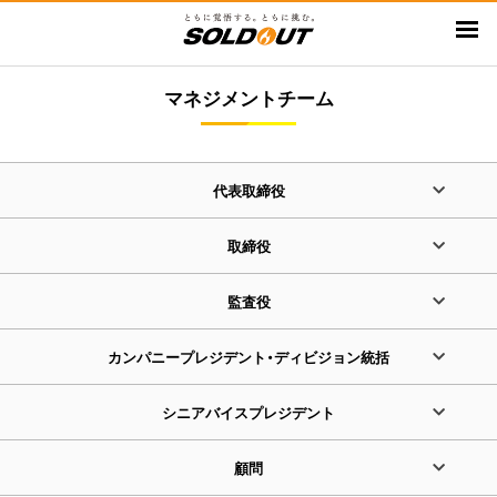
メ
イ
ン
マネジメントチーム
コ
ン
テ
ン
代表取締役
ツ
に
取締役
移
動
監査役
カンパニープレジデント・ディビジョン統括
シニアバイスプレジデント
顧問