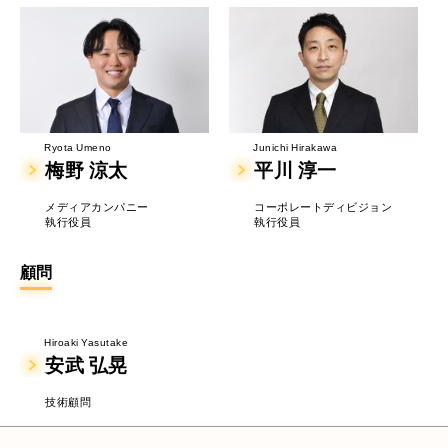
Ryota Umeno
Junichi Hirakawa
梅野 涼太
平川 淳一
メディアカンパニー
コーポレートディビジョン
執行役員
執行役員
顧問
Hiroaki Yasutake
安武 弘晃
技術顧問