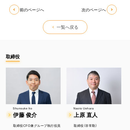
前のページへ
次のページへ
一覧へ戻る
取締役
Naoto Uehara
Shunsuke Ito
上原 直人
伊藤 俊介
取締役（非常勤）
取締役CFO兼グループ執行役員