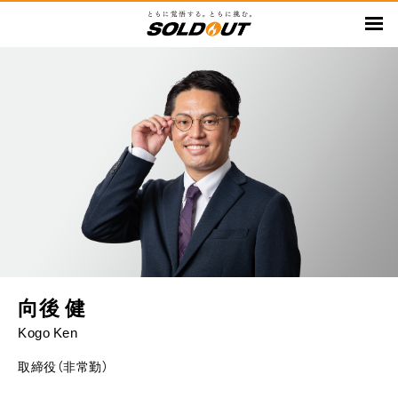
メ
イ
ン
コ
ン
テ
ン
ツ
に
移
動
向後 健
Kogo Ken
取締役（非常勤）