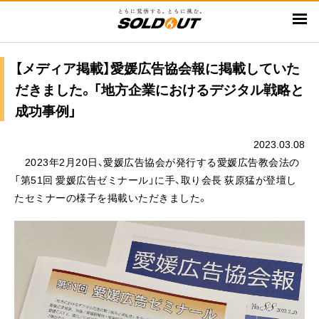
メ
イ
ン
コ
【メディア掲載】愛媛広告協会報に掲載していた
ン
だきました。「地方企業におけるデジタル戦略と
テ
成功事例」
ン
ツ
2023.03.08
に
2023年2月20日、愛媛広告協会が発行する愛媛広告教会法の
移
「第51回 愛媛広告ゼミナール」に手、取り会長 荻原猛が登壇し
動
たセミナーの様子を掲載いただきました。