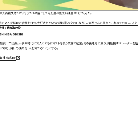
大西能久さんが、行きつけの店として足を運ぶ割烹料理屋「たけつら」だ。
手の込んだ料理に舌鼓を打つ。大好きだというお酒を酌み交わしながら、大西さんの原点とこれまでの歩み、人と
社 / 代表取締役
SHIHISA ONISHI
庫県加古川市出身。大学生時代に友人とともにギフトを扱う業務で起業。その後地元に戻り、自販機オペレーターを
肝に命じ、自社の使命を「人を育てること」とする。
会社 公式HP