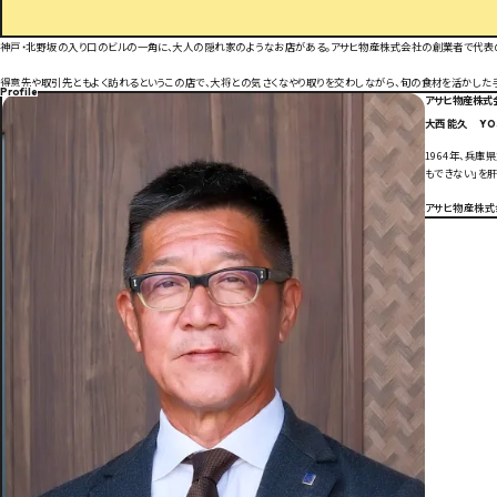
神戸・北野坂の入り口のビルの一角に、大人の隠れ家のようなお店がある。アサヒ物産株式会社の創業者で代表の
得意先や取引先ともよく訪れるというこの店で、大将との気さくなやり取りを交わしながら、旬の食材を活かした
Profile
アサヒ物産株式会
大西 能久
YO
1964年、兵
もできない」を
アサヒ物産株式