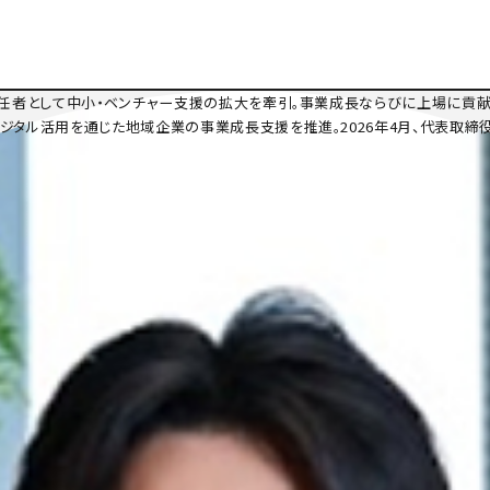
業責任者として中小・ベンチャー支援の拡大を牽引。事業成長ならびに上場に貢献し
デジタル活用を通じた地域企業の事業成長支援を推進。2026年4月、代表取締