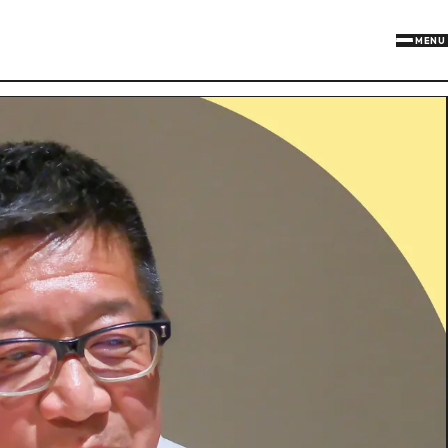
MENU
Xでシェアす
Face
リ