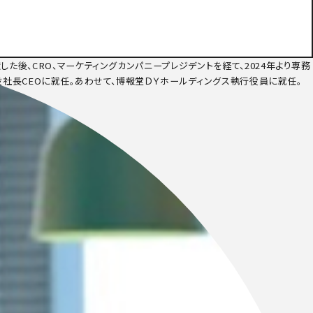
た後、CRO、マーケティングカンパニープレジデントを経て、2024年より専務
役社長CEOに就任。あわせて、博報堂ＤＹホールディングス執行役員に就任。