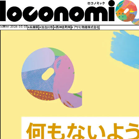
商売は一人ではできへん。
人と地域、ご縁に支えられてきた道のり
公開日：
2026.03.03
#兵庫県
#加古川市
#西神吉町岸
#アサヒ物産株式会社