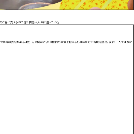
のご縁に支えられてきた商売人人生に迫っていく。
経て飲料卸売を始める。取引先の倒産により8億円の負債を抱えるも、8年かけて苦境を脱出。以来「一人ではなに