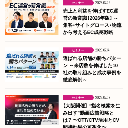
セミナー
2026.07.29
売上と利益を伸ばすEC運
営の新常識【2026年版】 ～
集客・サイトグロース・物流
から考えるEC成長戦略
セミナー
2026.07.14
選ばれる店舗の勝ちパター
ン ～来店数を伸ばした10
社の取り組みと成功事例を
徹底解剖～
セミナー
2026.07.09
【大阪開催】 “指名検索を生
み出す”動画広告戦略と
は？ 〜OTT/CTV活用とCV
間接効果の可視化〜