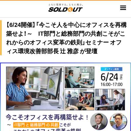
メ
イ
ン
【6/24開催】「今こそ人を中心にオフィスを再構
コ
築せよ！～ IT部門と総務部門の共創こそがこ
ン
テ
れからのオフィス変革の鉄則」セミナー オフ
ン
ィス環境改善部部長 辻 雅彦 が登壇
ツ
に
移
動