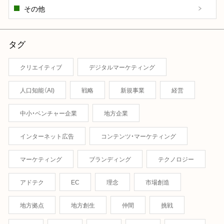
その他
タグ
クリエイティブ
デジタルマーケティング
人口知能（AI)
戦略
新規事業
経営
中小・ベンチャー企業
地方企業
インターネット広告
コンテンツ・マーケティング
マーケティング
ブランディング
テクノロジー
アドテク
EC
理念
市場創造
地方拠点
地方創生
仲間
挑戦