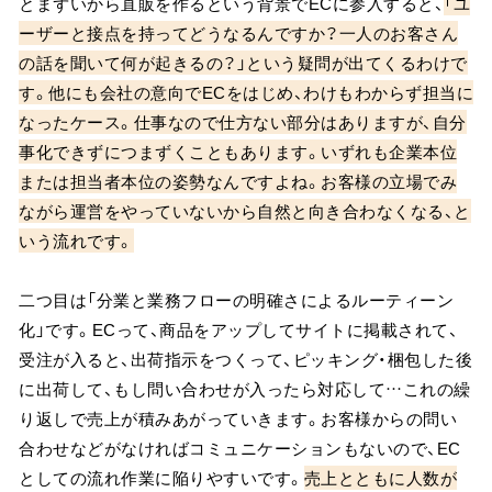
とまずいから直販を作るという背景でECに参入すると、
「ユ
ーザーと接点を持ってどうなるんですか？一人のお客さん
の話を聞いて何が起きるの？」という疑問が出てくるわけで
す。他にも会社の意向でECをはじめ、わけもわからず担当に
なったケース。仕事なので仕方ない部分はありますが、自分
事化できずにつまずくこともあります。いずれも企業本位
または担当者本位の姿勢なんですよね。お客様の立場でみ
ながら運営をやっていないから自然と向き合わなくなる、と
いう流れです。
二つ目は「分業と業務フローの明確さによるルーティーン
化」です。ECって、商品をアップしてサイトに掲載されて、
受注が入ると、出荷指示をつくって、ピッキング・梱包した後
に出荷して、もし問い合わせが入ったら対応して…これの繰
り返しで売上が積みあがっていきます。お客様からの問い
合わせなどがなければコミュニケーションもないので、EC
としての流れ作業に陥りやすいです。
売上とともに人数が