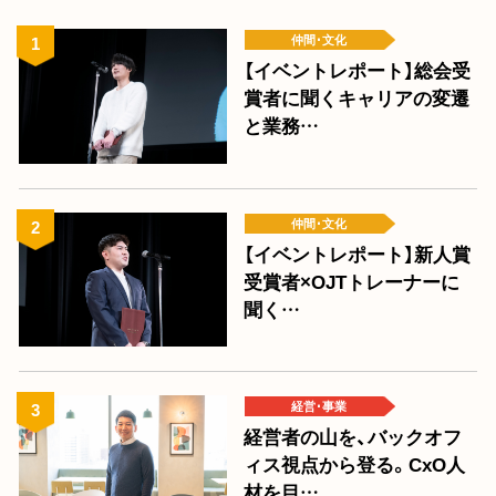
仲間･文化
【イベントレポート】総会受
賞者に聞くキャリアの変遷
と業務…
仲間･文化
【イベントレポート】新人賞
受賞者×OJTトレーナーに
聞く…
経営･事業
経営者の山を、バックオフ
ィス視点から登る。CxO人
材を目…