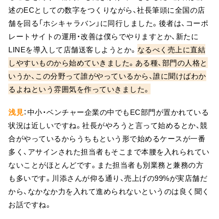
述のECとしての数字をつくりながら、社長筆頭に全国の店
舗を回る「ホシキャラバン」に同行しました。後者は、コーポ
レートサイトの運用・改善は僕らでやりますとか、新たに
LINEを導入して店舗送客しようとか。
なるべく売上に直結
しやすいものから始めていきました。ある種、部門の人格と
いうか、この分野って誰がやっているから、誰に聞けばわか
るよねという雰囲気を作っていきました。
浅見
：中小・ベンチャー企業の中でもEC部門が置かれている
状況は近しいですね。社長がやろうと言って始めるとか、競
合がやっているからうちもという形で始めるケースが一番
多く、アサインされた担当者もそこまで本腰を入れられてい
ないことがほとんどです。また担当者も別業務と兼務の方
も多いです。川添さんが仰る通り、売上げの99%が実店舗だ
から、なかなか力を入れて進められないというのは良く聞く
お話ですね。