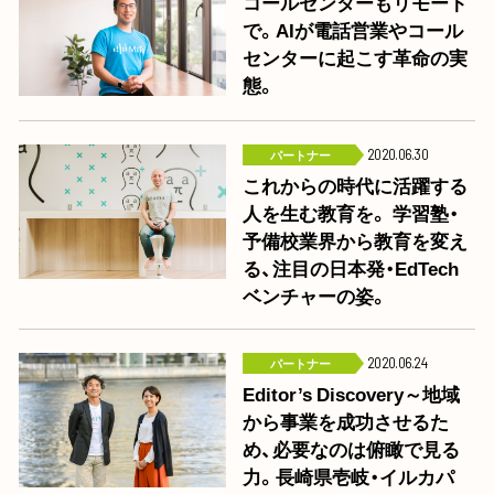
コールセンターもリモート
で。AIが電話営業やコール
センターに起こす革命の実
態。
パートナー
2020.06.30
これからの時代に活躍する
人を生む教育を。 学習塾・
予備校業界から教育を変え
る、注目の日本発・EdTech
ベンチャーの姿。
パートナー
2020.06.24
Editor’s Discovery～地域
から事業を成功させるた
め、必要なのは俯瞰で見る
力。長崎県壱岐・イルカパ