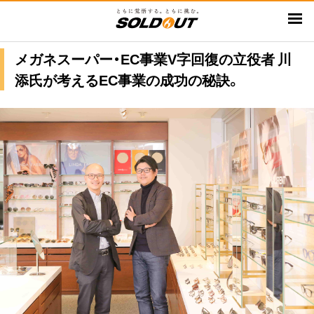
メ
イ
ン
メガネスーパー・EC事業V字回復の立役者 川
コ
添氏が考えるEC事業の成功の秘訣。
ン
テ
ン
ツ
に
移
動