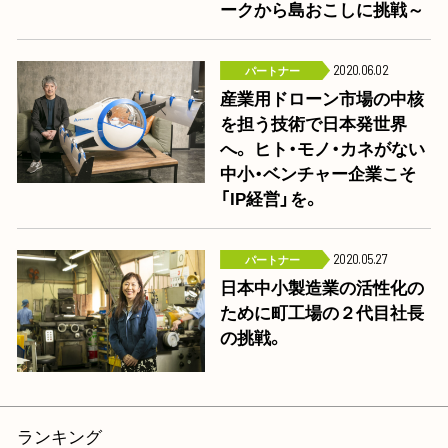
ークから島おこしに挑戦～
パートナー
2020.06.02
産業用ドローン市場の中核
を担う技術で日本発世界
へ。 ヒト・モノ・カネがない
中小・ベンチャー企業こそ
「IP経営」を。
パートナー
2020.05.27
日本中小製造業の活性化の
ために町工場の２代目社長
の挑戦。
ランキング