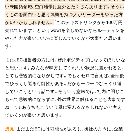
い未開拓領域、空白地帯は意外とたくさんあります。そうい
うものを面白いと思う気概を持つ人がリーダーをやった方
がいいかもしれません。
「このテキストリンクから100万円
売れています！」というwow!を楽しめないならルーティンを
やった方が良い。いかに楽しんでいくかが大事だと思いま
す。
また、EC担当者の方には、ぜひポジティブになってほしいな
と思います。みんなが味方してくれない状況に置かれると、
とても悲観的になりがちです。でもオセロで言えば、全部後
でひっくり返る可能性がある。だから一つ一つひっくり返
していこうという話です。そういう意味では、社内に閉じこ
もって悲観的にならずに、外の世界に触れることも大事です
ね。じゃあうちもこういう風に変わるかもしれないと考え
ていくのが良いと思います。
浅見
：まだまだECには可能性があるし、御社のように、企業