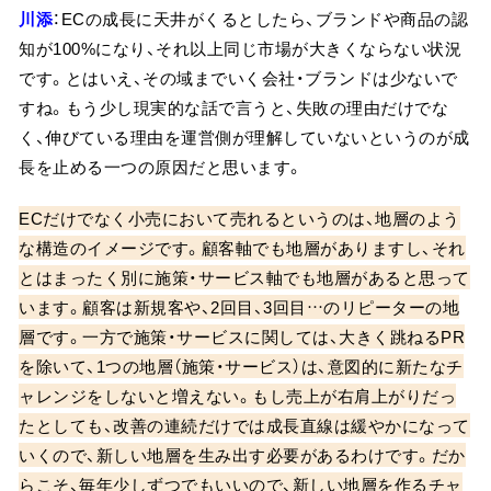
川添
：ECの成長に天井がくるとしたら、ブランドや商品の認
知が100%になり、それ以上同じ市場が大きくならない状況
です。とはいえ、その域までいく会社・ブランドは少ないで
すね。もう少し現実的な話で言うと、失敗の理由だけでな
く、伸びている理由を運営側が理解していないというのが成
長を止める一つの原因だと思います。
ECだけでなく小売において売れるというのは、地層のよう
な構造のイメージです。顧客軸でも地層がありますし、それ
とはまったく別に施策・サービス軸でも地層があると思って
います。顧客は新規客や、2回目、3回目…のリピーターの地
層です。一方で施策・サービスに関しては、大きく跳ねるPR
を除いて、1つの地層（施策・サービス）は、意図的に新たなチ
ャレンジをしないと増えない。もし売上が右肩上がりだっ
たとしても、改善の連続だけでは成長直線は緩やかになって
いくので、新しい地層を生み出す必要があるわけです。だか
らこそ、毎年少しずつでもいいので、新しい地層を作るチャ