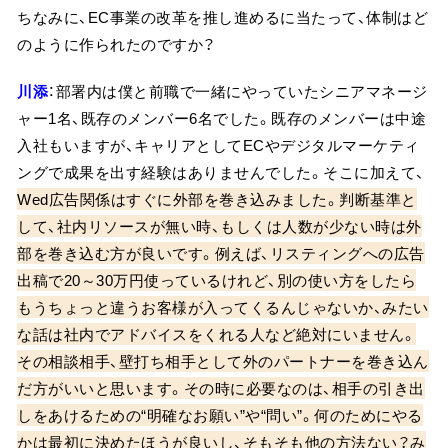
ちなみに、EC事業の改革を推し進めるに当たって、体制はど
のように作られたのですか？
川添
：部署内は僕と前職で一緒にやっていたシニアマネージ
ャー1名、既存のメンバー6名でした。既存のメンバーは中途
入社もいますが、キャリアとしてECやデジタルマーケティ
ングで成果を出す経験はありませんでした。そこに加えて、
Wed広告関係はすぐに外部を巻き込みました。判断基準と
して、社内リソースが無い時、もしくは人数が少ない時は外
部を巻き込む方が良いです。例えば、リスティングへの広告
出稿で20～30万円使っているけれど、別の使い方をしたら
もうちょっと違うお客様が入ってくるんじゃないか、みたい
な話は社内でアドバイスをくれる人など絶対にいません。
その相談相手、壁打ち相手として外のパートナーを巻き込ん
だ方がいいと思います。その時に必要なのは、相手の引き出
しをあけるための“明確なお願い”や“問い”。何のためにやる
かは最初に決めたほうが良いし、そもそも他の方法ない？み