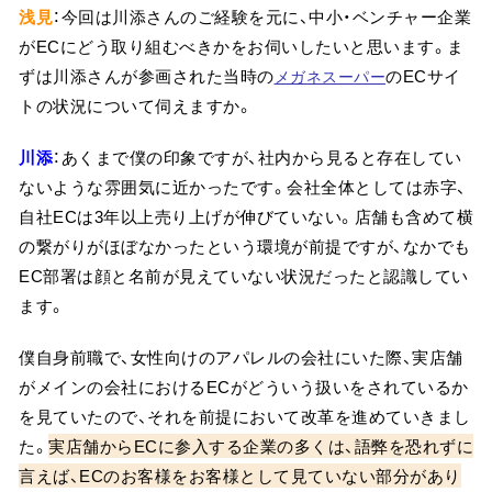
浅見
：今回は川添さんのご経験を元に、中小・ベンチャー企業
がECにどう取り組むべきかをお伺いしたいと思います。ま
ずは川添さんが参画された当時の
のECサイ
メガネスーパー
トの状況について伺えますか。
川添
：あくまで僕の印象ですが、社内から見ると存在してい
ないような雰囲気に近かったです。会社全体としては赤字、
自社ECは3年以上売り上げが伸びていない。店舗も含めて横
の繋がりがほぼなかったという環境が前提ですが、なかでも
EC部署は顔と名前が見えていない状況だったと認識してい
ます。
僕自身前職で、女性向けのアパレルの会社にいた際、実店舗
がメインの会社におけるECがどういう扱いをされているか
を見ていたので、それを前提において改革を進めていきまし
た。
実店舗からECに参入する企業の多くは、語弊を恐れずに
言えば、ECのお客様をお客様として見ていない部分があり