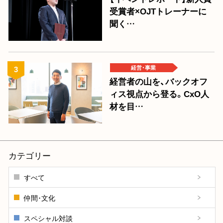
受賞者×OJTトレーナーに
聞く…
経営･事業
経営者の山を、バックオフ
ィス視点から登る。CxO人
材を目…
カテゴリー
すべて
仲間･文化
スペシャル対談