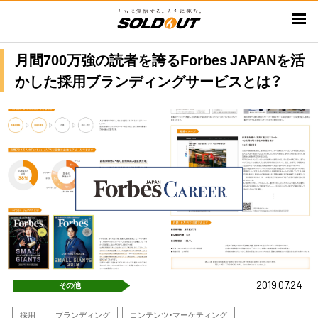
メ
イ
ン
月間700万強の読者を誇るForbes JAPANを活
コ
かした採用ブランディングサービスとは？
ン
テ
ン
ツ
に
移
動
2019.07.24
その他
採用
ブランディング
コンテンツ・マーケティング