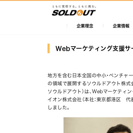
メ
イ
ン
コ
企業理念
企業情報
メ
ン
イ
テ
ン
ン
Webマーケティング支援サ
ツ
ナ
に
ビ
移
ゲ
地方を含む日本全国の中小・ベンチャー
動
ー
の領域で展開するソウルドアウト株式会
ソウルドアウト）は、Webマーケティ
シ
イオン株式会社（本社：東京都港区 代
ョ
しました。
ン