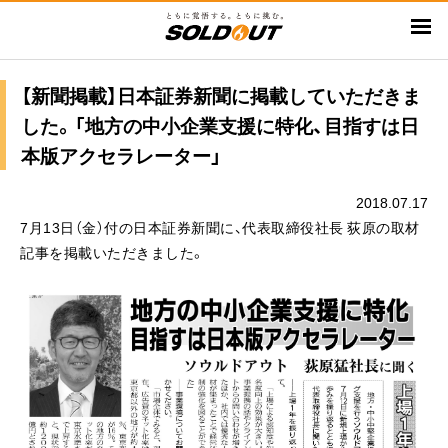
メ
イ
ン
コ
【新聞掲載】日本証券新聞に掲載していただきま
ン
した。「地方の中小企業支援に特化、目指すは日
テ
本版アクセラレーター」
ン
ツ
2018.07.17
に
7月13日（金）付の日本証券新聞に、代表取締役社長 荻原の取材
移
記事を掲載いただきました。
動