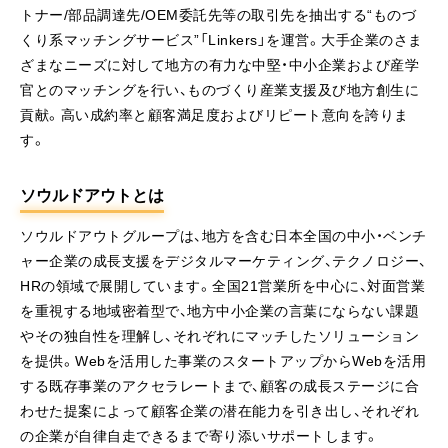
トナー/部品調達先/OEM委託先等の取引先を抽出する“ものづ
くり系マッチングサービス”「Linkers」を運営。大手企業のさま
ざまなニーズに対して地方の有力な中堅・中小企業および産学
官とのマッチングを行い、ものづくり産業支援及び地方創生に
貢献。高い成約率と顧客満足度およびリピート意向を誇りま
す。
ソウルドアウトとは
ソウルドアウトグループは、地方を含む日本全国の中小・ベンチ
ャー企業の成長支援をデジタルマーケティング、テクノロジー、
HRの領域で展開しています。全国21営業所を中心に、対面営業
を重視する地域密着型で、地方中小企業の言葉にならない課題
やその独自性を理解し、それぞれにマッチしたソリューション
を提供。Webを活用した事業のスタートアップからWebを活用
する既存事業のアクセラレートまで、顧客の成長ステージに合
わせた提案によって顧客企業の潜在能力を引き出し、それぞれ
の企業が自律自走できるまで寄り添いサポートします。