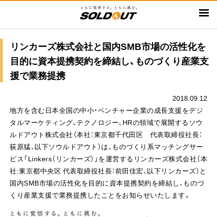
メ
イ
ン
コ
リンカーズ株式会社と国内SMB市場の活性化を
ン
目的に資本提携契約を締結し、ものづくり産業支
テ
援で業務提携
ン
ツ
2018.09.12
に
地方を含む日本全国の中小・ベンチャー企業の成長支援をデジ
移
タルマーケティング、テクノロジー、HRの領域で展開するソウ
動
ルドアウト株式会社（本社：東京都千代田区 代表取締役社長：
荻原猛、以下ソウルドアウト）は、ものづくり系マッチングサー
ビス「Linkers（リンカーズ）」を運営するリンカーズ株式会社（本
社:東京都中央区 代表取締役社長：前田佳宏、以下リンカーズ）と
国内SMB市場の活性化を目的に資本提携契約を締結し、ものづ
くり産業支援で業務提携したことをお知らせいたします。