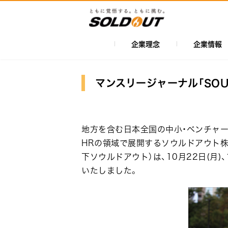
メ
イ
ン
コ
企業理念
企業情報
メ
ン
イ
テ
ン
ン
マンスリージャーナル「SOUL o
ツ
ナ
に
ビ
移
ゲ
地方を含む日本全国の中小・ベンチャー
動
ー
HRの領域で展開するソウルドアウト株
下ソウルドアウト）は、10月22日(月)、マン
シ
いたしました。
ョ
ン