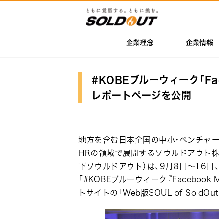
メ
イ
ン
コ
企業理念
企業情報
メ
ン
イ
テ
ン
ン
#KOBEブルーウィーク「Face
ツ
ナ
レポートページを公開
に
ビ
移
ゲ
動
ー
地方を含む日本全国の中小・ベンチャー
シ
HRの領域で展開するソウルドアウト株
下ソウルドアウト）は、9月8日〜16日
ョ
「#KOBEブルーウィーク『Facebook 
ン
トサイトの「Web版SOUL of SoldO