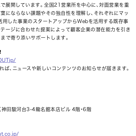
域で展開しています。全国21営業所を中心に、対面営業を重
言葉にならない課題やその独自性を理解し、それぞれにマッ
活用した事業のスタートアップからWebを活用する既存事
ステージに合わせた提案によって顧客企業の潜在能力を引き
るまで寄り添いサポートします。
！
OUTjp/
れば、ニュースや新しいコンテンツのお知らせが届きます。
区神田駿河台3-4龍名館本店ビル 4階・6階
t.co.jp/