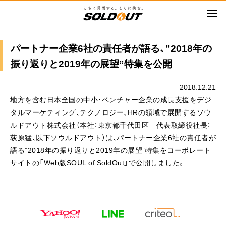
メ
イ
ン
コ
パートナー企業6社の責任者が語る、”2018年の
ン
振り返りと2019年の展望”特集を公開
テ
ン
2018.12.21
ツ
地方を含む日本全国の中小・ベンチャー企業の成長支援をデジ
に
タルマーケティング、テクノロジー、HRの領域で展開するソウ
移
ルドアウト株式会社（本社：東京都千代田区 代表取締役社長：
動
荻原猛、以下ソウルドアウト）は、パートナー企業6社の責任者が
語る”2018年の振り返りと2019年の展望”特集をコーポレート
サイトの「Web版SOUL of SoldOut」で公開しました。