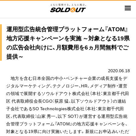
メ
イ
ン
コ
運用型広告統合管理プラットフォーム『ATOM』
ン
地方応援キャンペーンを実施 ～対象となる19県
テ
の広告会社向けに、月額費用を6ヵ月間無料でご
ン
提供～
ツ
に
2020.06.18
移
地方を含む日本全国の中小・ベンチャー企業の成長支援をデ
動
ジタルマーケティング、テクノロジー、HR、メディア制作・運営
の領域で展開するソウルドアウト株式会社（本社：東京都千代田
区 代表取締役会長CGO：荻原 猛、以下ソウルドアウト）の連結
子会社であるSO Technologies株式会社（本社：東京都千代田
区、代表取締役：山家 秀一、以下 SOT）が運営する運用型広告統
合管理プラットフォーム『ATOM』の地方応援キャンペーンを、
対象となる19県に向け実施いたします。新規にお申込みいただ