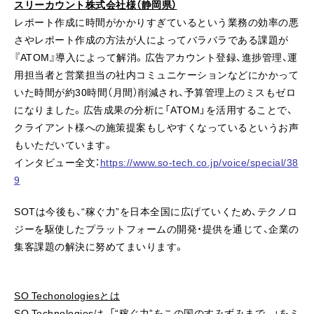
スリーカウント株式会社様（静岡県）
レポート作成に時間がかかりすぎているという業務の効率の悪
さやレポート作成の方法が人によってバラバラである課題が
『ATOM』導入によって解消。広告アカウント登録、進捗管理、運
用担当者と営業担当の社内コミュニケーションなどにかかって
いた時間が約30時間（月間）削減され、予算管理上のミスもゼロ
になりました。広告成果の分析に「ATOM」を活用することで、
クライアント様への施策提案もしやすくなっているというお声
もいただいています。
インタビュー全文：
https://www.so-tech.co.jp/voice/special/38
9
SOTは今後も、“稼ぐ力”を日本全国に広げていくため、テクノロ
ジーを駆使したプラットフォームの開発・提供を通じて、企業の
集客課題の解決に努めてまいります。
SO Techonologiesとは
SO Technologiesは、「“稼ぐ力”をこの国のすみずみまで。」をミ