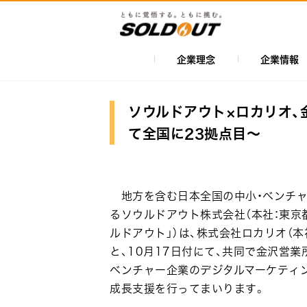
メ
イ
ン
コ
企業理念
企業情報
メ
ン
イ
テ
ン
ン
ソウルドアウト×ロカリオ、
ツ
ナ
て全国に23拠点目～
に
ビ
移
ゲ
動
ー
地方を含む日本全国の中小・ベンチャ
シ
るソウルドアウト株式会社（本社：東京都
ルドアウト」）は、株式会社ロカリオ（本
ョ
と、10月17日付にて、共同で金沢営
ン
ベンチャー企業のデジタルマーケティン
成長支援を行ってまいります。