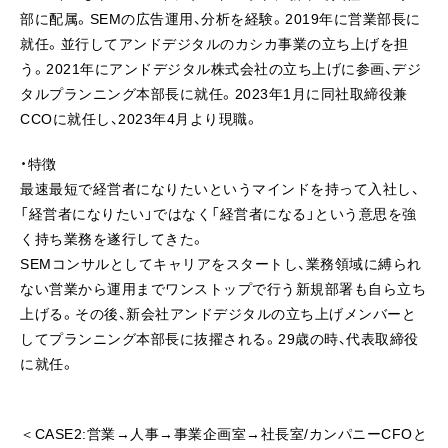
部に配属。SEMの広告運用、分析を経験。2019年に営業部長に
就任。並行してアンドデジタルのカシカ事業の立ち上げを担
う。2021年にアンドデジタル株式会社の立ち上げに参画、デジ
タルプランニング本部長に就任。2023年1月に同社取締役兼
CCOに就任し、2023年4月より現職。
・特徴
最速最短で経営者になりたいというマインドを持って入社し、
「経営者になりたい」ではなく「経営者になる」という意思を強
く持ち業務を遂行してきた。
SEMコンサルとしてキャリアをスタートし、業務領域に縛られ
ない営業から運用までワンストップで行う新規部署も自ら立ち
上げる。その後、新会社アンドデジタルの立ち上げメンバーと
してプランニング本部長に抜擢される。29歳の時、代表取締役
に就任。
＜CASE2:営業→人事→事業企画室→社長室/カンパニーCFOと