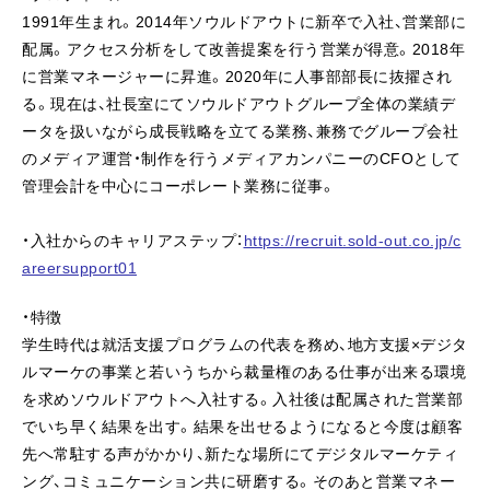
1991年生まれ。2014年ソウルドアウトに新卒で入社、営業部に
配属。アクセス分析をして改善提案を行う営業が得意。2018年
に営業マネージャーに昇進。2020年に人事部部長に抜擢され
る。現在は、社長室にてソウルドアウトグループ全体の業績デ
ータを扱いながら成長戦略を立てる業務、兼務でグループ会社
のメディア運営・制作を行うメディアカンパニーのCFOとして
管理会計を中心にコーポレート業務に従事。
・入社からのキャリアステップ：
https://recruit.sold-out.co.jp/c
areersupport01
・特徴
学生時代は就活支援プログラムの代表を務め、地方支援×デジタ
ルマーケの事業と若いうちから裁量権のある仕事が出来る環境
を求めソウルドアウトへ入社する。入社後は配属された営業部
でいち早く結果を出す。結果を出せるようになると今度は顧客
先へ常駐する声がかかり、新たな場所にてデジタルマーケティ
ング、コミュニケーション共に研磨する。そのあと営業マネー