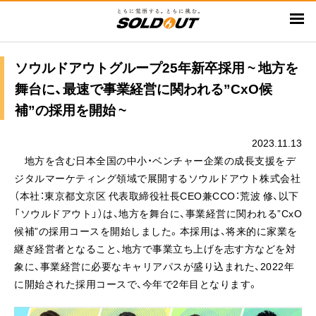
メ
イ
ン
コ
ソウルドアウトグループ25年新卒採用 ~ 地方を
ン
舞台に、最速で事業経営に関われる”CxO候
テ
補”の採用を開始 ~
ン
ツ
2023.11.13
に
地方を含む日本全国の中小・ベンチャー企業の成長支援をデ
移
ジタルマーケティング領域で展開するソウルドアウト株式会社
動
（本社：東京都文京区 代表取締役社長CEO兼CCO：荒波 修、以下
「ソウルドアウト」）は、地方を舞台に、事業経営に関われる”CxO
候補”の採用コースを開始しました。本採用は、将来的に家業を
継ぎ経営者となること、地方で事業立ち上げを志す方などを対
象に、事業経営に必要なキャリアパスが盛り込まれた、2022年
に開始された採用コースで、今年で2年目となります。