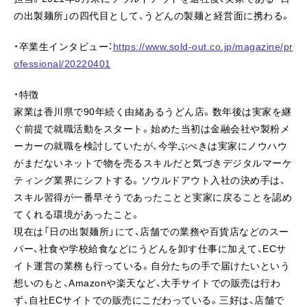
の出製麺所」の四代目として、うどんの製麺と経営面に携わる。
・卒業生インタビュー：
https://www.sold-out.co.jp/magazine/pr
ofessional/20220401
・特徴
家業は香川県で90年続く由緒あるうどん店。数年後は実家を継
ぐ前提で就職活動をスタート。始めた当初は金融会社や製粉メ
ーカーの就職を検討していたが、今学ぶべきは実家にノウハウ
がまだないネットで物を売るスキルだと気づきデジタルマーケ
ティング業界にシフトする。ソウルドアウト入社の決め手は、
スキル習得が一番早そうであったことと実家に戻ることを認め
てくれる環境があったこと。
現在は「日の出製麺所」にて、店舗での業務や百貨店などのスー
パー、社食や学校給食などにうどんを卸す仕事に加えて、ECサ
イト運営の業務も行っている。自分たちの手で届けたいという
想いのもと、Amazonや楽天など、大手サイトでの販売は行わ
ず、自社ECサイトでの販売にこだわっている。三好は、店舗で