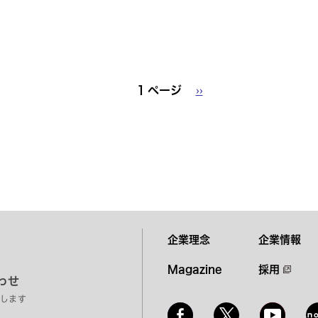
1 ページ
次
››
ペ
ー
ジ
企業理念
企業情報
Magazine
採用
わせ
します