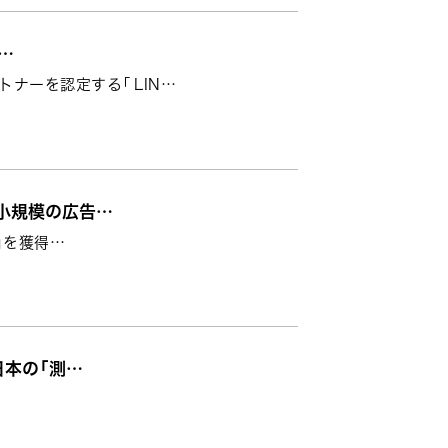
r…
ナーを認定する「 LIN…
て、中小規模の広告…
m」を獲得…
て日本の「測…