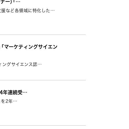
ートナー）「…
支援など各領域に特化した…
定」「マーケティングサイエン
ティングサイエンス認…
」を4年連続受…
」を2年…