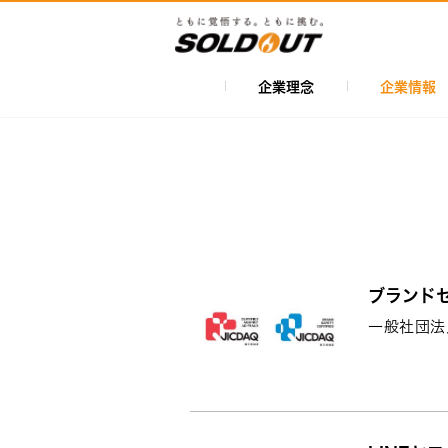
メ
イ
ン
コ
企業理念
企業情報
メ
ン
イ
テ
ン
ン
ツ
ナ
に
ビ
移
ゲ
動
ー
ブランドセ
シ
一般社団法
ョ
ン