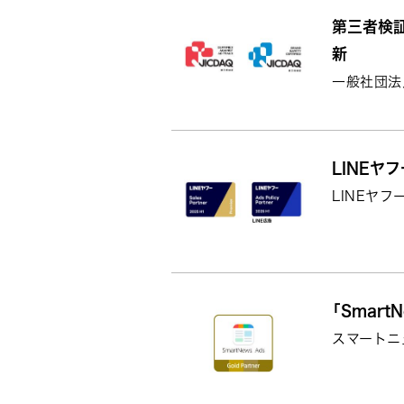
第三者検証
新
一般社団法
LINEヤフー
LINEヤフー 
「Smar
スマートニュー