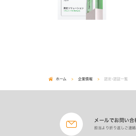
ペ
ー
ジ
送
り
ホーム
企業情報
認定・認証一覧
パ
ン
く
ず
メールでお問い合
担当より折り返しご連絡