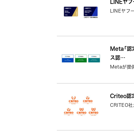
LINEヤフ
LINEヤ
Meta「
ス認…
Metaが
Criteo
CRITEO