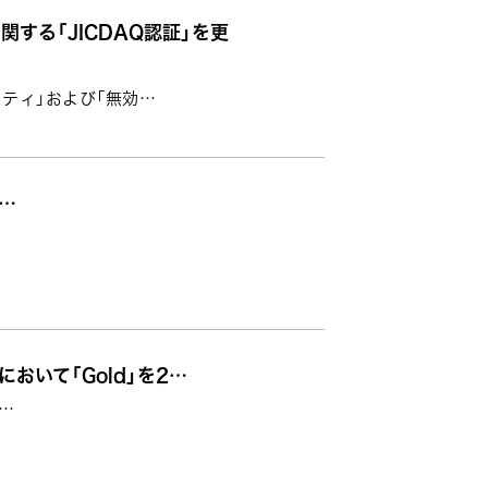
する「JICDAQ認証」を更
フティ」および「無効…
r…
において「Gold」を2…
お…