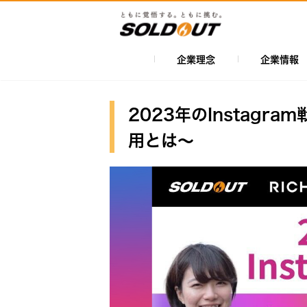
メ
イ
ン
コ
企業理念
企業情報
メ
ン
イ
テ
ン
ン
2023年のInstag
ツ
ナ
用とは〜
に
ビ
移
ゲ
動
ー
シ
ョ
ン