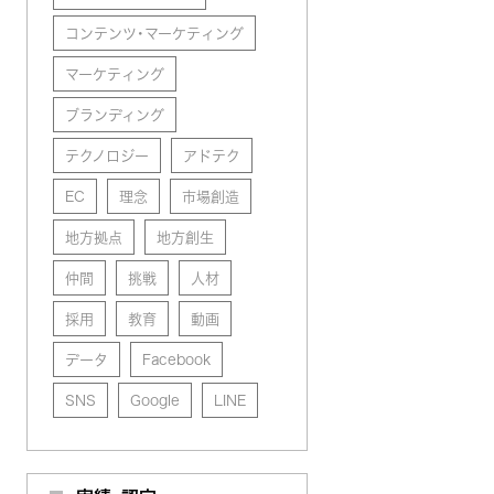
コンテンツ・マーケティング
マーケティング
ブランディング
テクノロジー
アドテク
EC
理念
市場創造
地方拠点
地方創生
仲間
挑戦
人材
採用
教育
動画
データ
Facebook
SNS
Google
LINE