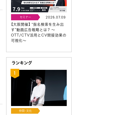
2026.07.09
セミナー
【大阪開催】 “指名検索を生み出
す”動画広告戦略とは？ 〜
OTT/CTV活用とCV間接効果の
可視化〜
ランキング
仲間･文化