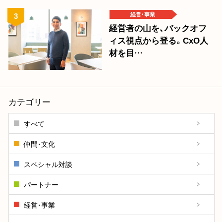
経営･事業
経営者の山を、バックオフ
ィス視点から登る。CxO人
材を目…
カテゴリー
すべて
仲間･文化
スペシャル対談
パートナー
経営･事業