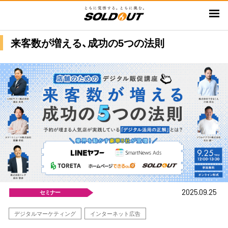
メ
イ
ン
来客数が増える、成功の5つの法則
コ
ン
テ
ン
ツ
に
移
動
2025.09.25
セミナー
デジタルマーケティング
インターネット広告