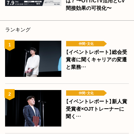
は？ 〜OTT/CTV活用とCV
間接効果の可視化〜
ランキング
仲間･文化
【イベントレポート】総会受
賞者に聞くキャリアの変遷
と業務…
仲間･文化
【イベントレポート】新人賞
受賞者×OJTトレーナーに
聞く…