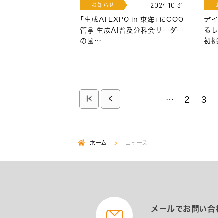
お知らせ
2024.10.31
「生成AI EXPO in 東海」にCOO
デ
管掌 生成AI普及分科会リーダー
る
の國…
初挑
ペ
先
前
…
ペ
2
ペ
3
ー
ー
ー
頭
ペ
ジ
ジ
ジ
送
ペ
ー
ホーム
ニュース
パ
り
ー
ジ
ン
く
ジ
ず
メールでお問い合