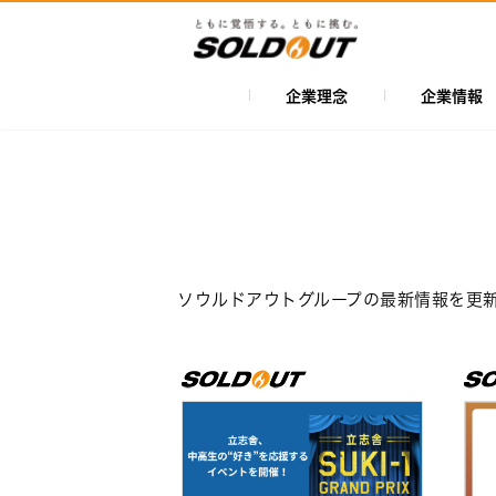
メ
イ
ン
コ
企業理念
企業情報
メ
ン
イ
テ
ン
ン
ツ
ナ
に
ビ
移
ゲ
動
ソウルドアウトグループの最新情報を更
ー
シ
ョ
ン