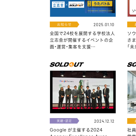
お知らせ
2025.01.10
全国で24校を展開する学校法人
ソ
立志舎が開催するイベントの企
さま
画・運営・集客を支援…
「未
実績・認定
2024.12.12
Google が主催する2024
社員