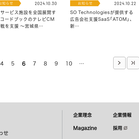
お知らせ
お知らせ
2024.10.30
2024.10.22
イサービス施設を全国展開す
SO Technologiesが提供する
レコードブックのテレビCM
広告会社支援SaaS「ATOM」、
戦を支援 ～宮城県…
新…
ペ
4
ペ
5
カ
6
ペ
7
ペ
8
ペ
9
ペ
10
…
次
最
ー
ー
レ
ー
ー
ー
ー
ペ
終
ジ
ジ
ン
ジ
ジ
ジ
ジ
ト
ー
ペ
ペ
ー
ジ
ー
ジ
ジ
企業理念
企業情報
Magazine
採用
わせ