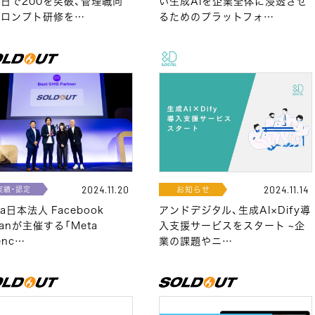
日で200を突破、管理職向
い生成AIを企業全体に浸透させ
プロンプト研修を…
るためのプラットフォ…
実績・認定
お知らせ
2024.11.20
2024.11.14
ta日本法人 Facebook
アンドデジタル、生成AI×Dify導
panが主催する「Meta
入支援サービスをスタート ~企
enc…
業の課題やニ…