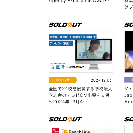
Agency Excellence Awar…
営業
け
お知らせ
2024.12.03
全国で24校を展開する学校法人
Me
立志舎のテレビCM出稿を支援
Ja
～2024年12月4…
Ag