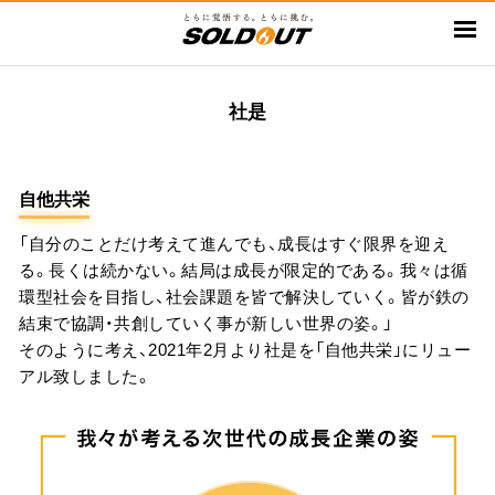
メ
イ
ン
コ
社是
ン
テ
ン
自他共栄
ツ
に
「自分のことだけ考えて進んでも、成長はすぐ限界を迎え
移
る。長くは続かない。結局は成長が限定的である。我々は循
動
環型社会を目指し、社会課題を皆で解決していく。皆が鉄の
結束で協調・共創していく事が新しい世界の姿。」
そのように考え、2021年2月より社是を「自他共栄」にリュー
アル致しました。