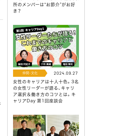
所のメンバーは“お節介”がお好
き？
エ
2024.09.27
仲間･文化
女性のキャリアは十人十色。3名
、
の女性リーダーが語る、キャリ
ア選択＆働き方のコツとは。キ
ャリアDay 第1回座談会
行
ロ