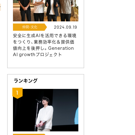
対
2024.09.19
仲間･文化
安全に生成AIを活用できる環境
をつくり、業務効率化＆提供価
値向上を後押し。Generation
年
AI growthプロジェクト
ランキング