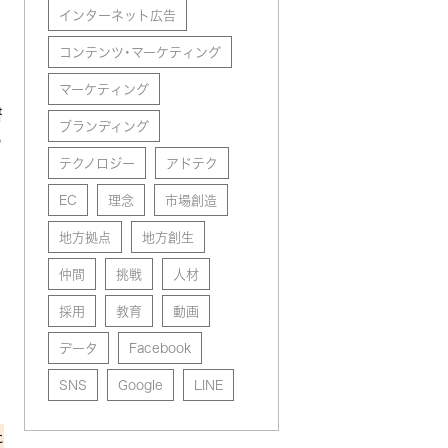
インターネット広告
コンテンツ・マーケティング
マーケティング
書
ブランディング
の
テクノロジー
アドテク
EC
理念
市場創造
地方拠点
地方創生
仲間
挑戦
人材
採用
教育
動画
データ
Facebook
SNS
Google
LINE
た