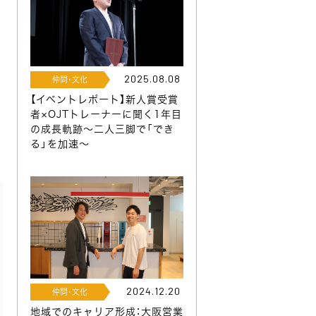
2025.08.08
仲間･文化
【イベントレポート】新人賞受賞
の
者×OJTトレーナーに聞く1年目
の成長軌跡～二人三脚で「でき
る」を加速～
2024.12.20
仲間･文化
地域でのキャリア形成：大阪営業