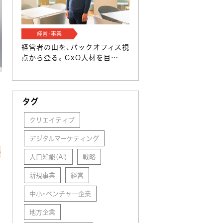
経営･事業
経営者の山を、バックオフィス視
点から登る。CxO人材を目…
タグ
クリエイティブ
デジタルマーケティング
の
人口知能（AI)
戦略
新規事業
経営
中小・ベンチャー企業
地方企業