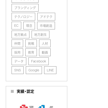
ブランディング
テクノロジー
アドテク
EC
理念
市場創造
地方拠点
地方創生
仲間
挑戦
人材
採用
教育
動画
データ
Facebook
SNS
Google
LINE
実績・認定