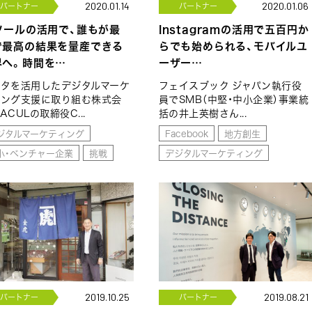
パートナー
2020.01.14
パートナー
2020.01.06
Iツールの活用で、誰もが最
Instagramの活用で五百円か
で最高の結果を量産できる
らでも始められる、モバイルユ
界へ。時間を…
ーザー…
ータを活用したデジタルマーケ
フェイスブック ジャパン執行役
ィング支援に取り組む株式会
員でSMB（中堅・中小企業）事業統
ACULの取締役C...
括の井上英樹さん...
ジタルマーケティング
Facebook
地方創生
小・ベンチャー企業
挑戦
デジタルマーケティング
パートナー
2019.10.25
パートナー
2019.08.21