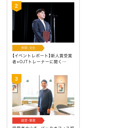
仲間･文化
【イベントレポート】新人賞受賞
者×OJTトレーナーに聞く…
経営･事業