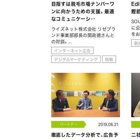
目指すは脱毛市場ナンバーワ
Ed
ンに向かうための支援。最適
鰹
なコミュニケーシ…
SO
に企
ライズネット株式会社 リゼブラ
をお
ンド事業部部長の関政徳さんと
の対談。...
新
インターネット広告
デジタルマーケティング
挑戦
パートナー
2019.06.21
徹底したデータ分析で、広告予
二