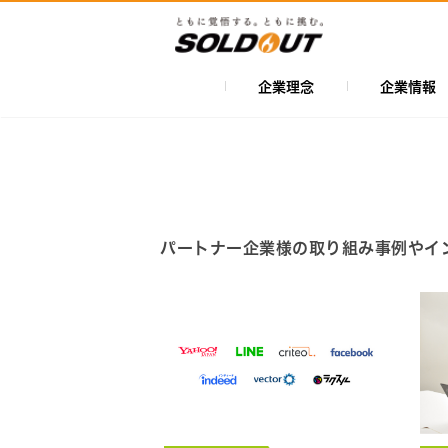
メ
イ
ン
コ
企業理念
企業情報
メ
ン
イ
テ
ン
ン
ツ
ナ
に
ビ
移
パートナー企業様の取り組み事例やイ
ゲ
動
ー
シ
ョ
ン