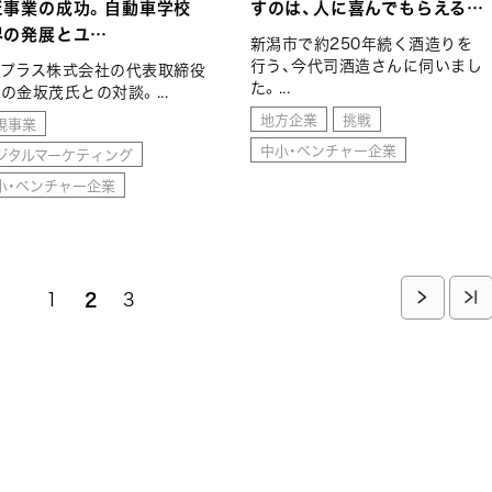
だ事業の成功。自動車学校
すのは、人に喜んでもらえる…
界の発展とユ…
新潟市で約250年続く酒造りを
行う、今代司酒造さんに伺いまし
ップラス株式会社の代表取締役
た。...
の金坂茂氏との対談。...
地方企業
挑戦
規事業
中小・ベンチャー企業
ジタルマーケティング
小・ベンチャー企業
ペ
1
カ
2
ペ
3
次
最
ー
レ
ー
ペ
終
ジ
ン
ジ
ト
ー
ペ
ペ
ー
ジ
ー
ジ
ジ