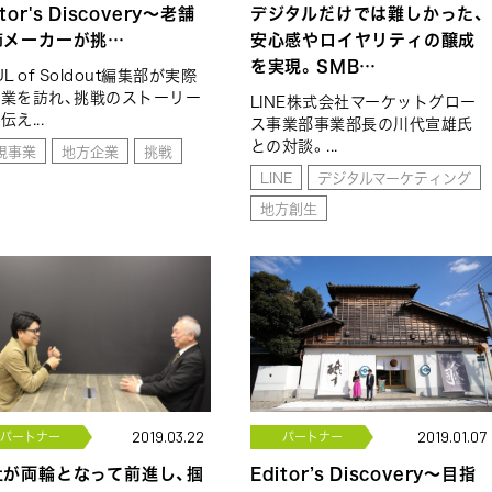
itor's Discovery～老舗
デジタルだけでは難しかった、
節メーカーが挑…
安心感やロイヤリティの醸成
を実現。SMB…
UL of Soldout編集部が実際
業を訪れ、挑戦のストーリー
LINE株式会社マーケットグロー
伝え...
ス事業部事業部長の川代宣雄氏
との対談。...
規事業
地方企業
挑戦
LINE
デジタルマーケティング
地方創生
パートナー
2019.03.22
パートナー
2019.01.07
社が両輪となって前進し、掴
Editor’s Discovery～目指