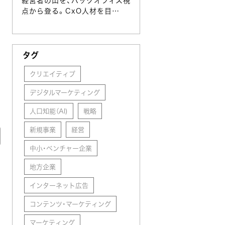
経営者の山を、バックオフィス視
点から登る。CxO人材を目…
タグ
クリエイティブ
デジタルマーケティング
人口知能（AI)
戦略
新規事業
経営
中小・ベンチャー企業
地方企業
インターネット広告
コンテンツ・マーケティング
マーケティング