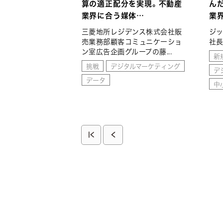
算の適正配分を実現。不動産
ん
業界に合う媒体…
業
三菱地所レジデンス株式会社販
ジ
売業務部顧客コミュニケーショ
社長
ン室広告企画グループの藤...
新
挑戦
デジタルマーケティング
デ
データ
中
ペ
先
前
ー
頭
ペ
ジ
送
ペ
ー
り
ー
ジ
ジ