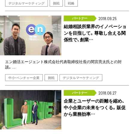
デジタルマーケティング
挑戦
戦略
パートナー
2018.09.25
結婚相談所業界のイノベーショ
ンを目指して。尊敬し合える関
係性で、創業…
エン婚活エージェント株式会社代表取締役社長の間宮亮太氏との対
談。...
中小・ベンチャー企業
挑戦
デジタルマーケティング
パートナー
2018.06.27
企業とユーザーの距離を縮め、
中小企業の未来をつくる。販促
から業務効率…