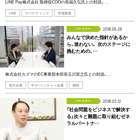
LINE Pay株式会社 取締役COOの長福久弘氏との対談。...
LINE
マーケティング
市場創造
パートナー
2018.05.29
みんなで決めた指針があるか
ら、迷わない。 次のステージに
挑むための、…
株式会社カズマのEC事業部本部長玉川宣之氏との対談。...
地方企業
中小・ベンチャー企業
挑戦
パートナー
2018.03.12
「社会問題をビジネスで解決す
る」次々と難題に取り組むゼネ
ラルパートナ…