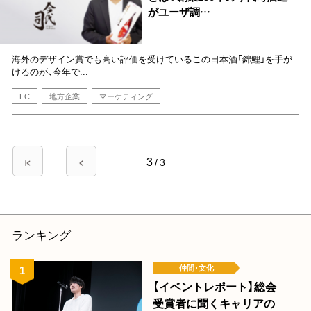
がユーザ調…
海外のデザイン賞でも高い評価を受けているこの日本酒「錦鯉」を手が
けるのが、今年で...
EC
地方企業
マーケティング
ペ
3
先
前
/
3
ー
頭
ペ
ペ
ー
ジ
ー
ジ
送
ジ
ランキング
り
仲間･文化
【イベントレポート】総会
受賞者に聞くキャリアの