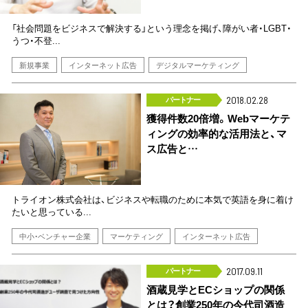
「社会問題をビジネスで解決する」という理念を掲げ、障がい者・LGBT・
うつ・不登...
新規事業
インターネット広告
デジタルマーケティング
パートナー
2018.02.28
獲得件数20倍増。Webマーケテ
ィングの効率的な活用法と、マ
ス広告と…
トライオン株式会社は、ビジネスや転職のために本気で英語を身に着け
たいと思っている...
中小・ベンチャー企業
マーケティング
インターネット広告
パートナー
2017.09.11
酒蔵見学とECショップの関係
とは？創業250年の今代司酒造