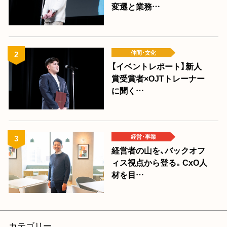
変遷と業務…
仲間･文化
【イベントレポート】新人
賞受賞者×OJTトレーナー
に聞く…
経営･事業
経営者の山を、バックオフ
ィス視点から登る。CxO人
材を目…
カテゴリー