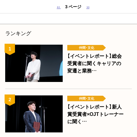
前
‹‹
3 ページ
次
››
ペ
ペ
ペ
ー
ー
ー
ジ
ジ
ジ
ランキング
送
り
仲間･文化
【イベントレポート】総会
受賞者に聞くキャリアの
変遷と業務…
仲間･文化
【イベントレポート】新人
賞受賞者×OJTトレーナー
に聞く…