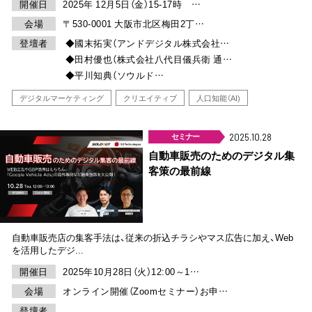
開催日
2025年 12月5日（金）15-17時 …
会場
〒530-0001 大阪市北区梅田2丁…
登壇者
◆國末拓実（アンドデジタル株式会社…
◆田村優也（株式会社八代目儀兵衛 通…
◆平川知典（ソウルド…
デジタルマーケティング
クリエイティブ
人口知能（AI)
セミナー
2025.10.28
自動車販売のためのデジタル集
客策の最前線
自動車販売店の集客手法は、従来の折込チラシやマス広告に加え、Web
を活用したデジ...
開催日
2025年10月28日（火）12:00～1…
会場
オンライン開催（Zoomセミナー）お申…
登壇者