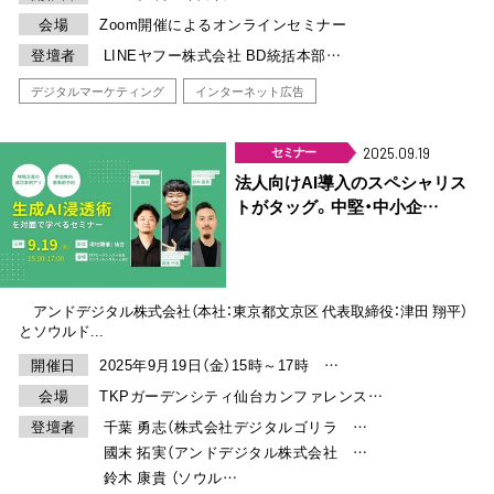
会場
Zoom開催によるオンラインセミナー
登壇者
LINEヤフー株式会社 BD統括本部…
デジタルマーケティング
インターネット広告
セミナー
2025.09.19
法人向けAI導入のスペシャリス
トがタッグ。中堅・中小企…
アンドデジタル株式会社（本社：東京都文京区 代表取締役：津田 翔平）
とソウルド...
開催日
2025年9月19日（金）15時～17時 …
会場
TKPガーデンシティ仙台カンファレンス…
登壇者
千葉 勇志（株式会社デジタルゴリラ …
國末 拓実（アンドデジタル株式会社 …
鈴木 康貴 （ソウル…