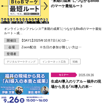
“来期の成果”につながるBtoB
のマーケ最短ルート
オンラインカンファレンス「“来期の成果”につながるBtoBのマーケ最短
ルート～成...
開催日
【DAY1】2025年10月7日（火）13…
会場
Zoom配信 ※当日の参加が難しい方は…
登壇者
デジタルマーケティング
インターネット広告
戦略
セミナー
2025.09.26
生成AI導入のリアル～福井の現
場から見る「AI導入の本…