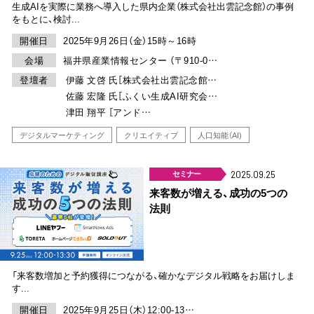
生成AIを実際に業務へ導入した県内企業（株式会社出雲記念館）の事例
をもとに、検討...
開催日
2025年9月26日（金）15時～16時
会場
福井県産業情報センター （〒910-0…
登壇者
伊藤 文啓 氏［株式会社出雲記念館…
佐藤 宏隆 氏［ふくい生成AI研究会…
津田 翔平 ［アンド…
デジタルマーケティング
クリエイティブ
人口知能（AI)
セミナー
2025.09.25
来客数が増える、成功の5つの
法則
「来客数増加と予約獲得につながる、確かなデジタル戦略をお届けしま
す...
開催日
2025年9月25日（木）12:00-13…