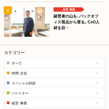
経営･事業
経営者の山を、バックオフ
ィス視点から登る。CxO人
材を目…
カテゴリー
すべて
仲間･文化
スペシャル対談
パートナー
経営･事業