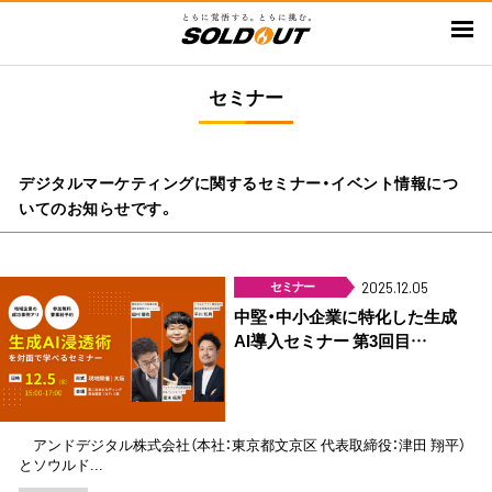
メ
イ
ン
セミナー
コ
ン
テ
ン
デジタルマーケティングに関するセミナー・イベント情報につ
ツ
いてのお知らせです。
に
移
セミナー
動
2025.12.05
中堅・中小企業に特化した生成
AI導入セミナー 第3回目…
アンドデジタル株式会社（本社：東京都文京区 代表取締役：津田 翔平）
とソウルド...