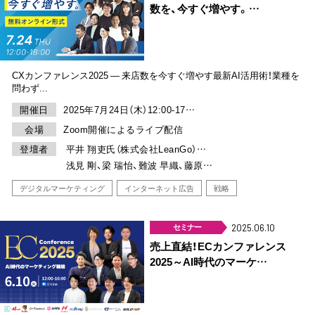
数を、今すぐ増やす。…
CXカンファレンス2025 ― 来店数を今すぐ増やす最新AI活用術！業種を
問わず...
開催日
2025年7月24日（木）12:00-17…
会場
Zoom開催によるライブ配信
登壇者
平井 翔吏氏（株式会社LeanGo）…
浅見 剛、梁 瑞怡、難波 早織、藤原…
デジタルマーケティング
インターネット広告
戦略
セミナー
2025.06.10
売上直結！ECカンファレンス
2025～AI時代のマーケ…