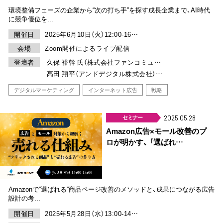
環境整備フェーズの企業から“次の打ち手”を探す成長企業まで、AI時代
に競争優位を...
開催日
2025年6月10日（火）12:00-16…
会場
Zoom開催によるライブ配信
登壇者
久保 裕幹 氏（株式会社ファンコミュ…
髙田 翔平（アンドデジタル株式会社）…
デジタルマーケティング
インターネット広告
戦略
セミナー
2025.05.28
Amazon広告×モール改善のプ
ロが明かす、 「選ばれ…
Amazonで”選ばれる”商品ページ改善のメソッドと、成果につながる広告
設計の考...
開催日
2025年5月28日（水）13:00-14…